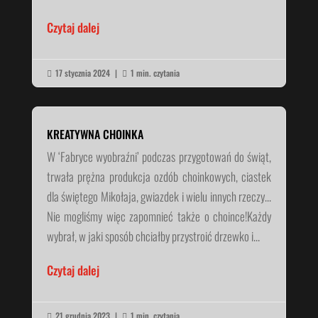
Czytaj dalej
17 stycznia 2024
|
1 min. czytania


KREATYWNA CHOINKA
W ‘Fabryce wyobraźni’ podczas przygotowań do świąt,
trwała prężna produkcja ozdób choinkowych, ciastek
dla świętego Mikołaja, gwiazdek i wielu innych rzeczy…
Nie mogliśmy więc zapomnieć także o choince!Każdy
wybrał, w jaki sposób chciałby przystroić drzewko i...
Czytaj dalej
21 grudnia 2023
|
1 min. czytania

