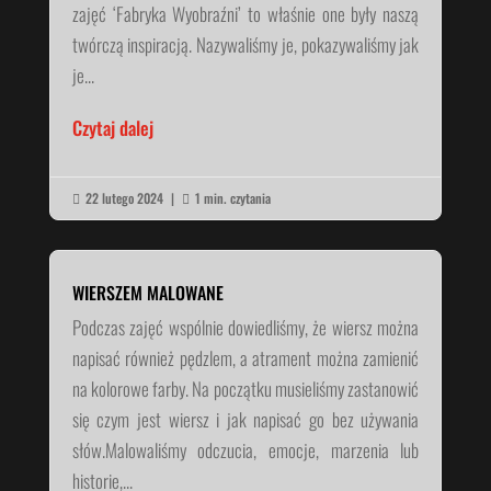
zajęć ‘Fabryka Wyobraźni’ to właśnie one były naszą
twórczą inspiracją. Nazywaliśmy je, pokazywaliśmy jak
je...
Czytaj dalej
22 lutego 2024
|
1 min. czytania


WIERSZEM MALOWANE
Podczas zajęć wspólnie dowiedliśmy, że wiersz można
napisać również pędzlem, a atrament można zamienić
na kolorowe farby. Na początku musieliśmy zastanowić
się czym jest wiersz i jak napisać go bez używania
słów.Malowaliśmy odczucia, emocje, marzenia lub
historie,...