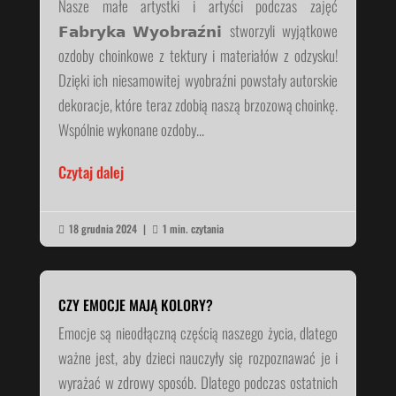
Nasze małe artystki i artyści podczas zajęć
𝗙𝗮𝗯𝗿𝘆𝗸𝗮 𝗪𝘆𝗼𝗯𝗿𝗮𝘇́𝗻𝗶 stworzyli wyjątkowe
ozdoby choinkowe z tektury i materiałów z odzysku!
Dzięki ich niesamowitej wyobraźni powstały autorskie
dekoracje, które teraz zdobią naszą brzozową choinkę.
Wspólnie wykonane ozdoby...
Czytaj dalej
18 grudnia 2024
|
1 min. czytania


CZY EMOCJE MAJĄ KOLORY?
Emocje są nieodłączną częścią naszego życia, dlatego
ważne jest, aby dzieci nauczyły się rozpoznawać je i
wyrażać w zdrowy sposób. Dlatego podczas ostatnich