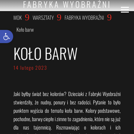
FABRYKA WYOBRAŹNI
9
9
9
MOK
WARSZTATY
FABRYKA WYOBRAŹNI
Koło barw
Otwórz pasek narzędzi
KOŁO BARW
14 lutego 2023
Jaki byłby świat bez kolorów? Dzieciaki z Fabryki Wyobraźni
stwierdziły, że nudny, ponury i bez radości. Pytanie to było
punktem wyjścia do tematu koła barw. Kolory podstawowe,
pochodne, barwy ciepłe i zimne to zagadnienia, które nie są już
dla nas tajemnicą. Rozmawiając o kolorach i ich