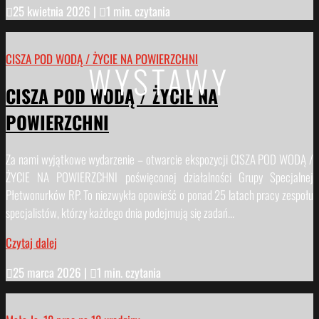

25 kwietnia 2026
|

1 min. czytania
CISZA POD WODĄ / ŻYCIE NA POWIERZCHNI
WYSTAWY
CISZA POD WODĄ / ŻYCIE NA
POWIERZCHNI
Za nami wyjątkowe wydarzenie – otwarcie ekspozycji CISZA POD WODĄ /
ŻYCIE NA POWIERZCHNI poświęconej działalności Grupy Specjalnej
Płetwonurków RP. To niezwykła opowieść o ponad 25 latach pracy zespołu
specjalistów, którzy każdego dnia podejmują się zadań...
Czytaj dalej

25 marca 2026
|

1 min. czytania