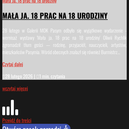
Mała Ja. 18 prac na 18 urodziny
MAŁA JA. 18 PRAC NA 18 URODZINY
28 lutego w Galerii MOK Pasym odbyło się wyjątkowe wydarzenie -
wernisaż wystawy 'Mała ja. 18 prac na 18 urodziny' Oliwii Rychlik
zgromadził tłum gości — rodzinę, przyjaciół, nauczycieli, artystów,
mieszkańców Pasymia. Wśród obecnych znalazł się również Burmistrz...
Czytaj dalej

28 lutego 2026
|

1 min. czytania
wczytaj więcej
Przejdź do treści