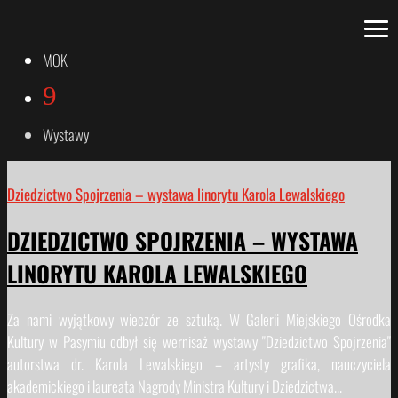
MOK
9
Wystawy
Dziedzictwo Spojrzenia – wystawa linorytu Karola Lewalskiego
DZIEDZICTWO SPOJRZENIA – WYSTAWA
LINORYTU KAROLA LEWALSKIEGO
Za nami wyjątkowy wieczór ze sztuką. W Galerii Miejskiego Ośrodka
Kultury w Pasymiu odbył się wernisaż wystawy "Dziedzictwo Spojrzenia"
autorstwa dr. Karola Lewalskiego – artysty grafika, nauczyciela
akademickiego i laureata Nagrody Ministra Kultury i Dziedzictwa...