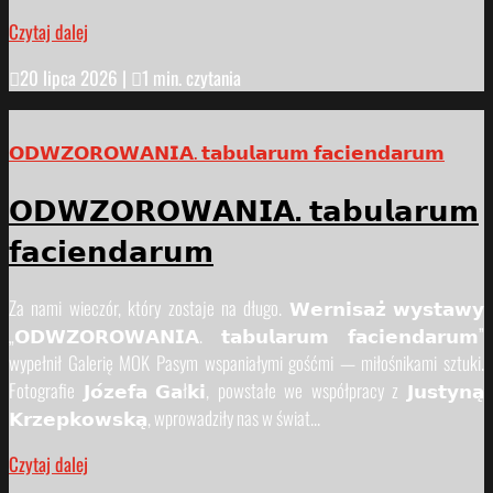
Czytaj dalej

20 lipca 2026
|

1 min. czytania
𝗢𝗗𝗪𝗭𝗢𝗥𝗢𝗪𝗔𝗡𝗜𝗔. 𝘁𝗮𝗯𝘂𝗹𝗮𝗿𝘂𝗺 𝗳𝗮𝗰𝗶𝗲𝗻𝗱𝗮𝗿𝘂𝗺
𝗢𝗗𝗪𝗭𝗢𝗥𝗢𝗪𝗔𝗡𝗜𝗔. 𝘁𝗮𝗯𝘂𝗹𝗮𝗿𝘂𝗺
𝗳𝗮𝗰𝗶𝗲𝗻𝗱𝗮𝗿𝘂𝗺
Za nami wieczór, który zostaje na długo. 𝗪𝗲𝗿𝗻𝗶𝘀𝗮𝘇̇ 𝘄𝘆𝘀𝘁𝗮𝘄𝘆
„𝗢𝗗𝗪𝗭𝗢𝗥𝗢𝗪𝗔𝗡𝗜𝗔. 𝘁𝗮𝗯𝘂𝗹𝗮𝗿𝘂𝗺 𝗳𝗮𝗰𝗶𝗲𝗻𝗱𝗮𝗿𝘂𝗺”
wypełnił Galerię MOK Pasym wspaniałymi gośćmi — miłośnikami sztuki.
Fotografie 𝗝𝗼́𝘇𝗲𝗳𝗮 𝗚𝗮ł𝗸𝗶, powstałe we współpracy z 𝗝𝘂𝘀𝘁𝘆𝗻𝗮̨
𝗞𝗿𝘇𝗲𝗽𝗸𝗼𝘄𝘀𝗸𝗮̨, wprowadziły nas w świat...
Czytaj dalej