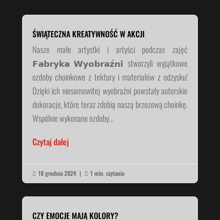
ŚWIĄTECZNA KREATYWNOŚĆ W AKCJI
Nasze małe artystki i artyści podczas zajęć
𝗙𝗮𝗯𝗿𝘆𝗸𝗮 𝗪𝘆𝗼𝗯𝗿𝗮𝘇́𝗻𝗶 stworzyli wyjątkowe
ozdoby choinkowe z tektury i materiałów z odzysku!
Dzięki ich niesamowitej wyobraźni powstały autorskie
dekoracje, które teraz zdobią naszą brzozową choinkę.
Wspólnie wykonane ozdoby...
Czytaj dalej
18 grudnia 2024
|
1 min. czytania


CZY EMOCJE MAJĄ KOLORY?