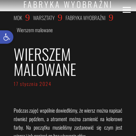
FABRYKA WYOBRAŹNI
9
9
9
MOK
WARSZTATY
FABRYKA WYOBRAŹNI
Wierszem malowane
Otwórz pasek narzędzi
WIERSZEM
MALOWANE
17 stycznia 2024
Podczas zajęć wspólnie dowiedliśmy, że wiersz można napisać
również pędzlem, a atrament można zamienić na kolorowe
farby. Na początku musieliśmy zastanowić się czym jest
wiersz i jak napisać go bez używania słów.