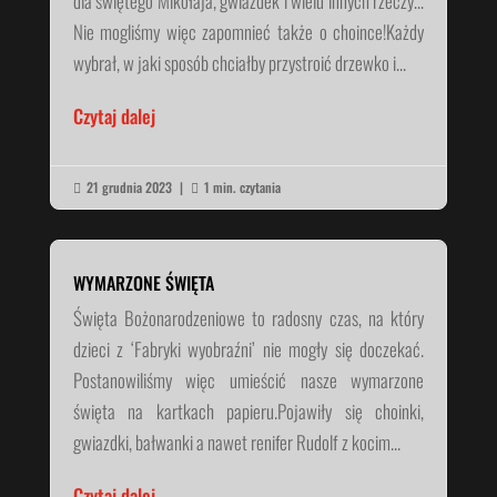
dla świętego Mikołaja, gwiazdek i wielu innych rzeczy…
Nie mogliśmy więc zapomnieć także o choince!Każdy
wybrał, w jaki sposób chciałby przystroić drzewko i...
Czytaj dalej
21 grudnia 2023
|
1 min. czytania


WYMARZONE ŚWIĘTA
Święta Bożonarodzeniowe to radosny czas, na który
dzieci z ‘Fabryki wyobraźni’ nie mogły się doczekać.
Postanowiliśmy więc umieścić nasze wymarzone
święta na kartkach papieru.Pojawiły się choinki,
gwiazdki, bałwanki a nawet renifer Rudolf z kocim...
Czytaj dalej