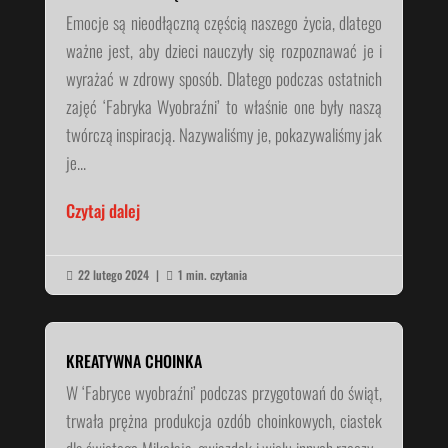
Emocje są nieodłączną częścią naszego życia, dlatego
ważne jest, aby dzieci nauczyły się rozpoznawać je i
wyrażać w zdrowy sposób. Dlatego podczas ostatnich
zajęć ‘Fabryka Wyobraźni’ to właśnie one były naszą
twórczą inspiracją. Nazywaliśmy je, pokazywaliśmy jak
je...
Czytaj dalej
22 lutego 2024
|
1 min. czytania


KREATYWNA CHOINKA
W ‘Fabryce wyobraźni’ podczas przygotowań do świąt,
trwała prężna produkcja ozdób choinkowych, ciastek