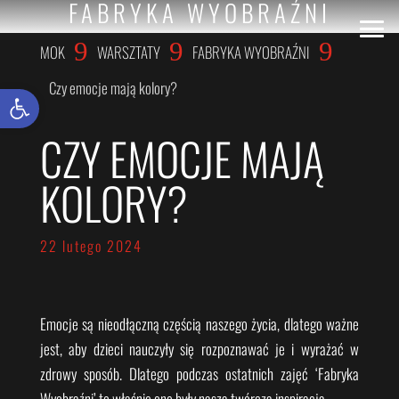
FABRYKA WYOBRAŹNI
9
9
9
MOK
WARSZTATY
FABRYKA WYOBRAŹNI
Czy emocje mają kolory?
Otwórz pasek narzędzi
CZY EMOCJE MAJĄ
KOLORY?
22 lutego 2024
Emocje są nieodłączną częścią naszego życia, dlatego ważne
jest, aby dzieci nauczyły się rozpoznawać je i wyrażać w
zdrowy sposób. Dlatego podczas ostatnich zajęć ‘Fabryka
Wyobraźni’ to właśnie one były naszą twórczą inspiracją.