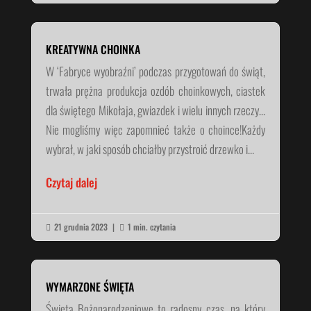
KREATYWNA CHOINKA
W ‘Fabryce wyobraźni’ podczas przygotowań do świąt,
trwała prężna produkcja ozdób choinkowych, ciastek
dla świętego Mikołaja, gwiazdek i wielu innych rzeczy…
Nie mogliśmy więc zapomnieć także o choince!Każdy
wybrał, w jaki sposób chciałby przystroić drzewko i...
Czytaj dalej
21 grudnia 2023
|
1 min. czytania


WYMARZONE ŚWIĘTA
Święta Bożonarodzeniowe to radosny czas, na który