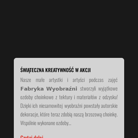
ŚWIĄTECZNA KREATYWNOŚĆ W AKCJI
Nasze małe artystki i artyści podczas zajęć
𝗙𝗮𝗯𝗿𝘆𝗸𝗮 𝗪𝘆𝗼𝗯𝗿𝗮𝘇́𝗻𝗶 stworzyli wyjątkowe
ozdoby choinkowe z tektury i materiałów z odzysku!
Dzięki ich niesamowitej wyobraźni powstały autorskie
dekoracje, które teraz zdobią naszą brzozową choinkę.
Wspólnie wykonane ozdoby...
Czytaj dalej