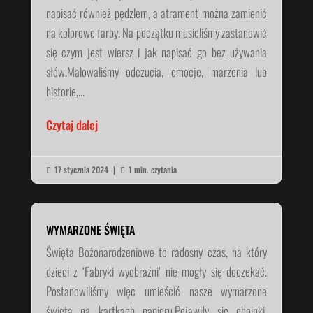
napisać również pędzlem, a atrament można zamienić
na kolorowe farby. Na początku musieliśmy zastanowić
się czym jest wiersz i jak napisać go bez używania
słów.Malowaliśmy odczucia, emocje, marzenia lub
historie,...
Czytaj dalej
17 stycznia 2024
|
1 min. czytania


WYMARZONE ŚWIĘTA
Święta Bożonarodzeniowe to radosny czas, na który
dzieci z ‘Fabryki wyobraźni’ nie mogły się doczekać.
Postanowiliśmy więc umieścić nasze wymarzone
święta na kartkach papieru.Pojawiły się choinki,