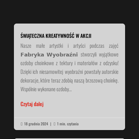
ŚWIĄTECZNA KREATYWNOŚĆ W AKCJI
Nasze małe artystki i artyści podczas zajęć
𝗙𝗮𝗯𝗿𝘆𝗸𝗮 𝗪𝘆𝗼𝗯𝗿𝗮𝘇́𝗻𝗶 stworzyli wyjątkowe
ozdoby choinkowe z tektury i materiałów z odzysku!
Dzięki ich niesamowitej wyobraźni powstały autorskie
dekoracje, które teraz zdobią naszą brzozową choinkę.
Wspólnie wykonane ozdoby...
Czytaj dalej
18 grudnia 2024
|
1 min. czytania

