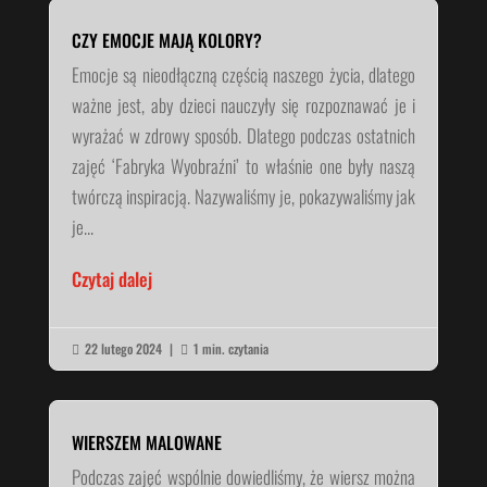
CZY EMOCJE MAJĄ KOLORY?
Emocje są nieodłączną częścią naszego życia, dlatego
ważne jest, aby dzieci nauczyły się rozpoznawać je i
wyrażać w zdrowy sposób. Dlatego podczas ostatnich
zajęć ‘Fabryka Wyobraźni’ to właśnie one były naszą
twórczą inspiracją. Nazywaliśmy je, pokazywaliśmy jak
je...
Czytaj dalej
22 lutego 2024
|
1 min. czytania


WIERSZEM MALOWANE
Podczas zajęć wspólnie dowiedliśmy, że wiersz można