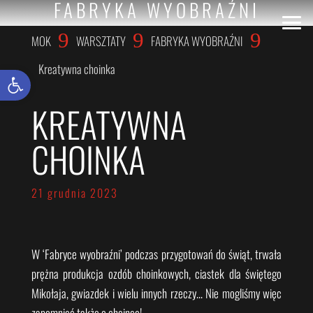
FABRYKA WYOBRAŹNI
9
9
9
MOK
WARSZTATY
FABRYKA WYOBRAŹNI
Kreatywna choinka
Otwórz pasek narzędzi
KREATYWNA
CHOINKA
21 grudnia 2023
W ‘Fabryce wyobraźni’ podczas przygotowań do świąt, trwała
prężna produkcja ozdób choinkowych, ciastek dla świętego
Mikołaja, gwiazdek i wielu innych rzeczy… Nie mogliśmy więc
zapomnieć także o choince!