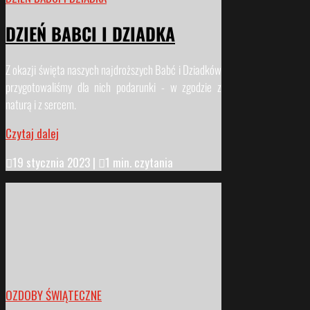
DZIEŃ BABCI I DZIADKA
Z okazji święta naszych najdroższych Babć i Dziadków
przygotowaliśmy dla nich podarunki - w zgodzie z
naturą i z sercem.
Czytaj dalej

19 stycznia 2023
|

1 min. czytania
OZDOBY ŚWIĄTECZNE