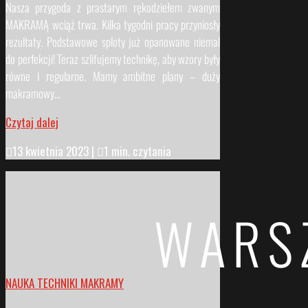
Nasza przygoda z prastarym rękodziełem zwanym
MAKRAMĄ wciąż trwa. Kilka tygodni pracy przyniosły
rezultaty. Podstawowe sploty już opanowane niemal
do perfekcji! Teraz szlifujemy technikę, aby wzory były
równe i regularne. Mamy ambitne plany – duży
makramowy...
Czytaj dalej

13 kwietnia 2023
|

1 min. czytania
WARS
NAUKA TECHNIKI MAKRAMY