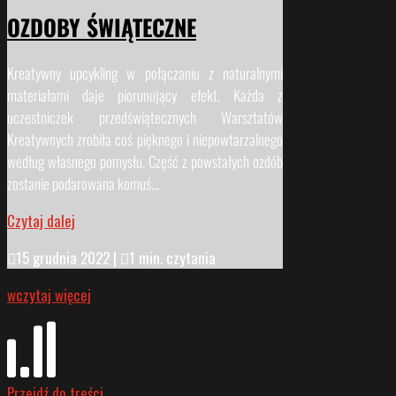
OZDOBY ŚWIĄTECZNE
Kreatywny upcykling w połączaniu z naturalnymi
materiałami daje piorunujący efekt. Każda z
uczestniczek przedświątecznych Warsztatów
Kreatywnych zrobiła coś pięknego i niepowtarzalnego
według własnego pomysłu. Część z powstałych ozdób
zostanie podarowana komuś...
Czytaj dalej

15 grudnia 2022
|

1 min. czytania
wczytaj więcej
Przejdź do treści