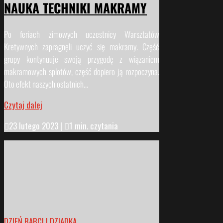
NAUKA TECHNIKI MAKRAMY
Po feriach zimowych uczestnicy Warsztatów
Kretywnych zapragnęli uczyć się makramy. Część
grupy kontynuuje swoją przygodę z wiązaniem
makramowych splotów, część dopiero ją rozpoczyna.
Oto efekt naszych ostatnich...
Czytaj dalej

23 lutego 2023
|

1 min. czytania
DZIEŃ BABCI I DZIADKA