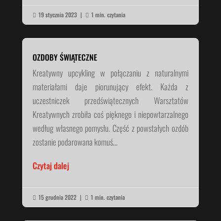
19 stycznia 2023
|
1 min. czytania


OZDOBY ŚWIĄTECZNE
Kreatywny upcykling w połączaniu z naturalnymi
materiałami daje piorunujący efekt. Każda z
uczestniczek przedświątecznych Warsztatów
Kreatywnych zrobiła coś pięknego i niepowtarzalnego
według własnego pomysłu. Część z powstałych ozdób
zostanie podarowana komuś...
Czytaj dalej
15 grudnia 2022
|
1 min. czytania

