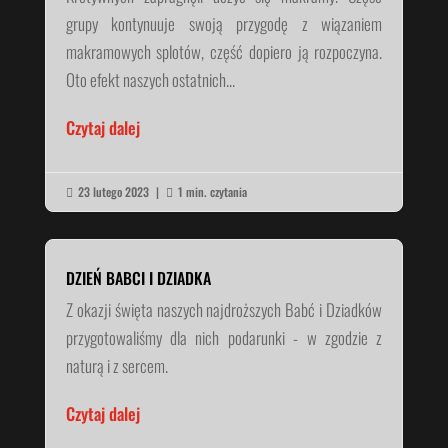
grupy kontynuuje swoją przygodę z wiązaniem
makramowych splotów, część dopiero ją rozpoczyna.
Oto efekt naszych ostatnich...
Czytaj dalej
23 lutego 2023
|
1 min. czytania


DZIEŃ BABCI I DZIADKA
Z okazji święta naszych najdroższych Babć i Dziadków
przygotowaliśmy dla nich podarunki - w zgodzie z
naturą i z sercem.
Czytaj dalej