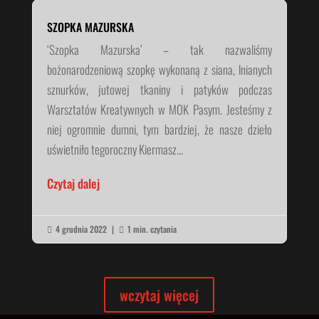
SZOPKA MAZURSKA
‘Szopka Mazurska’ – tak nazwaliśmy
bożonarodzeniową szopkę wykonaną z siana, lnianych
sznurków, jutowej tkaniny i patyków podczas
Warsztatów Kreatywnych w MOK Pasym. Jesteśmy z
niej ogromnie dumni, tym bardziej, że nasze dzieło
uświetniło tegoroczny Kiermasz...
Czytaj dalej
4 grudnia 2022
|
1 min. czytania


wczytaj więcej