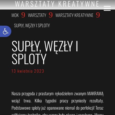
WARSZTATY KREATYWNE
9
9
9
MOK
WARSZTATY
WARSZTATY KREATYWNE
SUPŁY, WĘZŁY I SPLOTY
Otwórz pasek narzędzi
SUPŁY, WĘZŁY I
SPLOTY
13 kwietnia 2023
Nasza przygoda z prastarym rękodziełem zwanym MAKRAMĄ
wciąż trwa. Kilka tygodni pracy przyniosły rezultaty.
Podstawowe sploty już opanowane niemal do perfekcji! Teraz
szlifujemy technikę, aby wzory były równe i regularne. Mamy