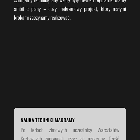
ambitne plany – duży makramowy projekt, który małymi
krokami zaczynamy realizować.
NAUKA TECHNIKI MAKRAMY
Po feriach zimowych uczestnicy Warsztatów
Kretywnych zapragnęli uczyć się makramy. Część