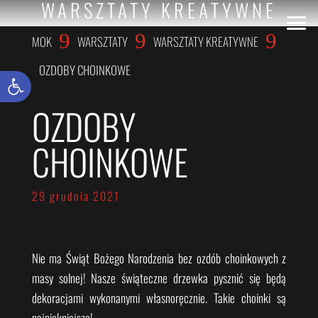
WARSZTATY KREATYWNE
9
9
9
MOK
WARSZTATY
WARSZTATY KREATYWNE
OZDOBY CHOINKOWE
Otwórz pasek narzędzi
OZDOBY
CHOINKOWE
29 grudnia 2021
Nie ma Świąt Bożego Narodzenia bez ozdób choinkowych z
masy solnej! Nasze świąteczne drzewka pysznić się będą
dekoracjami wykonanymi własnoręcznie. Takie choinki są
najpiękniejsze!