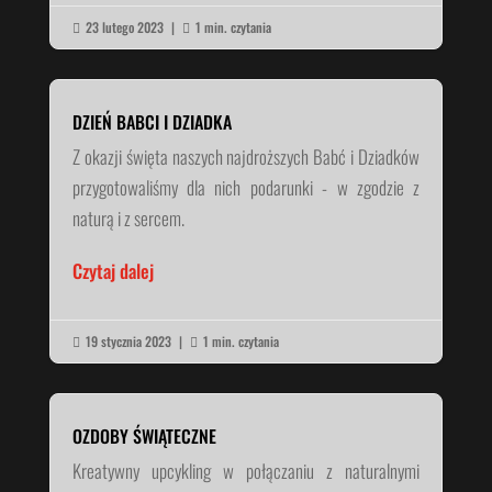
23 lutego 2023
|
1 min. czytania


DZIEŃ BABCI I DZIADKA
Z okazji święta naszych najdroższych Babć i Dziadków
przygotowaliśmy dla nich podarunki - w zgodzie z
naturą i z sercem.
Czytaj dalej
19 stycznia 2023
|
1 min. czytania


OZDOBY ŚWIĄTECZNE
Kreatywny upcykling w połączaniu z naturalnymi