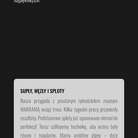
SUPŁY, WĘZŁY I SPLOTY
Nasza przygoda z prastarym rękodziełem zwanym
MAKRAMĄ wciąż trwa. Kilka tygodni pracy przyniosły
rezultaty. Podstawowe sploty już opanowane niemal do
perfekcji! Teraz szlifujemy technikę, aby wzory były
równe i regularne. Mamy ambitne plany – duży