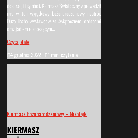
dekoracji i symboli. Kiermasz Świąteczny wprowadził
nas w ten wyjątkowy bożonarodzeniowy nastrój.
Duża liczba wystawców ze świątecznymi ozdobami
oraz jadłem roznoszącym...
Czytaj dalej

4 grudnia 2022
|

1 min. czytania
Kiermasz Bożonarodzeniowy – Mikołajki
KIERMASZ