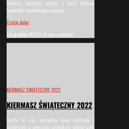
biżuteria, naturalne wyroby, a także domowe
smakołyki. Oszałamiające zapachy...
Czytaj dalej

4 grudnia 2023
|

1 min. czytania
KIERMASZ ŚWIĄTECZNY 2022
KIERMASZ ŚWIĄTECZNY 2022
Święta to czas szczególny, który spędzamy z
najbliższymi w uroczystej atmosferze, pośród wielu