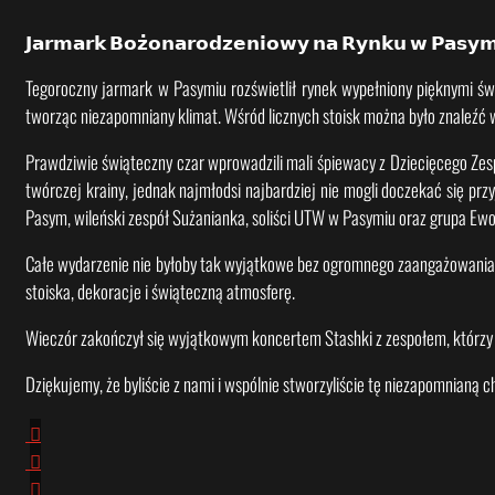
𝗝𝗮𝗿𝗺𝗮𝗿𝗸 𝗕𝗼𝘇̇𝗼𝗻𝗮𝗿𝗼𝗱𝘇𝗲𝗻𝗶𝗼𝘄𝘆 𝗻𝗮 𝗥𝘆𝗻𝗸𝘂 𝘄 𝗣𝗮𝘀𝘆𝗺𝗶
Tegoroczny jarmark w Pasymiu rozświetlił rynek wypełniony pięknymi ś
tworząc niezapomniany klimat. Wśród licznych stoisk można było znaleźć 
Prawdziwie świąteczny czar wprowadzili mali śpiewacy z Dziecięcego Zes
twórczej krainy, jednak najmłodsi najbardziej nie mogli doczekać się pr
Pasym, wileński zespół Sużanianka, soliści UTW w Pasymiu oraz grupa Ewo
Całe wydarzenie nie byłoby tak wyjątkowe bez ogromnego zaangażowania lo
stoiska, dekoracje i świąteczną atmosferę.
Wieczór zakończył się wyjątkowym koncertem Stashki z zespołem, którzy wyk
Dziękujemy, że byliście z nami i wspólnie stworzyliście tę niezapomnianą 