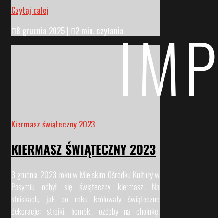
Czytaj dalej
IMP

8 grudnia 2025
|

2 min. czytania
Kiermasz świąteczny 2023
KIERMASZ ŚWIĄTECZNY 2023
3 grudnia 2023 roku w Miejskim Ośrodku Kultury w
Pasymiu odbył się świąteczny kiermasz. Na
stoiskach, jak co roku królowały świąteczne
dekoracje: stroiki, bombki, ozdoby na choinkę,