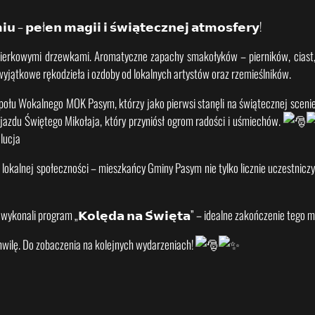
 – 𝗽𝗲ł𝗲𝗻 𝗺𝗮𝗴𝗶𝗶 𝗶 𝘀́𝘄𝗶𝗮̨𝘁𝗲𝗰𝘇𝗻𝗲𝗷 𝗮𝘁𝗺𝗼𝘀𝗳𝗲𝗿𝘆!
wierkowymi drzewkami. Aromatyczne zapachy smakołyków – pierników, ciast, 
wyjątkowe rękodzieła i ozdoby od
lokalnych artystów oraz rzemieślników.
połu Wokalnego MOK Pasym, którzy jako pierwsi stanęli na świątecznej scen
zyjazdu Świętego Mikołaja, który przyniósł ogrom radości i uśmiechów.
lucja
kalnej społeczności – mieszkańcy Gminy Pasym nie tylko licznie uczestniczyli
onali program „𝗞𝗼𝗹𝗲̨𝗱𝗮 𝗻𝗮 𝗦́𝘄𝗶𝗲̨𝘁𝗮” – idealne zakończenie tego 
chwilę. Do zobaczenia na kolejnych wydarzeniach!