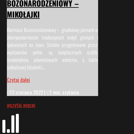
BOŻONARODZENIOWY –
MIKOŁAJKI
Kiermasz Bożonarodzeniowy – grudniowy jarmark w
akompaniamencie tradycyjnych kolęd granych i
śpiewanych na żywo. Stoiska przygotowane przez
wystawców pełne są świątecznych ozdób,
smakołyków, adwentowych wieńców, a także
unikatowej biżuterii i...
Czytaj dalej

12 czerwca 2022
|

1 min. czytania
wczytaj więcej