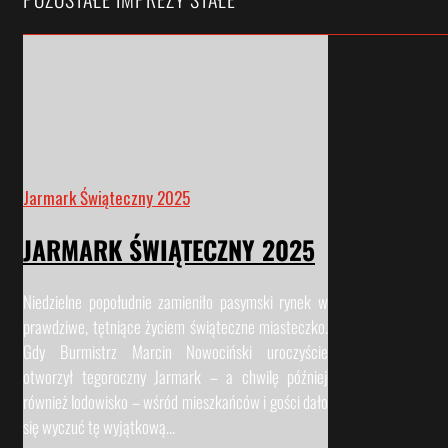
Jarmark Świąteczny 2025
JARMARK ŚWIĄTECZNY 2025
Niedzielne popołudnie zamieniło pasymski rynek w
prawdziwe, tętniące życiem świąteczne miasteczko.
Gdy Burmistrz Marcin Nowociński uroczyście
otworzył tegoroczny Jarmark – a chwilę później
również lodowisko – wśród mieszkańców i gości dało
się wyczuć tę wyjątkową...