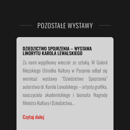
POZOSTAŁE WYSTAWY
DZIEDZICTWO SPOJRZENIA – WYSTAWA
LINORYTU KAROLA LEWALSKIEGO
Za nami wyjątkowy wieczór ze sztuką. W Galerii
Miejskiego Ośrodka Kultury w Pasymiu odbył się
wernisaż wystawy "Dziedzictwo Spojrzenia"
autorstwa dr. Karola Lewalskiego – artysty grafika,
nauczyciela akademickiego i laureata Nagrody
Ministra Kultury i Dziedzictwa...
Czytaj dalej