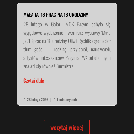
MAŁA JA. 18 PRAC NA 18 URODZINY
28 lutego w Galerii MOK Pasym odbyło się
wyjątkowe wydarzenie - wernisaż wystawy 'Mała
ja. 18 prac na 18 urodziny' Oliwii Rychlik zgromadził
tłum gości — rodzinę, przyjaciół, nauczycieli,
artystów, mieszkańców Pasymia. Wśród obecnych
znalazł się również Burmistrz...
Czytaj dalej
28 lutego 2026
|
1 min. czytania


wczytaj więcej