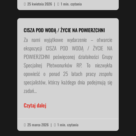
25 kwietnia 2026
|
1 min. czytania


CISZA POD WODĄ / ŻYCIE NA POWIERZCHNI
Za nami wyjątkowe wydarzenie – otwarcie
ekspozycji CISZA POD WODĄ / ŻYCIE NA
POWIERZCHNI poświęconej działalności Grupy
Specjalnej Płetwonurków RP. To niezwykła
opowieść o ponad 25 latach pracy zespołu
specjalistów, którzy każdego dnia podejmują się
zadań...
Czytaj dalej
25 marca 2026
|
1 min. czytania

