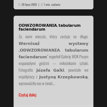
20 lipca 2026
|
1 min. czytania


𝗢𝗗𝗪𝗭𝗢𝗥𝗢𝗪𝗔𝗡𝗜𝗔. 𝘁𝗮𝗯𝘂𝗹𝗮𝗿𝘂𝗺
𝗳𝗮𝗰𝗶𝗲𝗻𝗱𝗮𝗿𝘂𝗺
Za nami wieczór, który zostaje na długo.
𝗪𝗲𝗿𝗻𝗶𝘀𝗮𝘇̇ 𝘄𝘆𝘀𝘁𝗮𝘄𝘆
„𝗢𝗗𝗪𝗭𝗢𝗥𝗢𝗪𝗔𝗡𝗜𝗔. 𝘁𝗮𝗯𝘂𝗹𝗮𝗿𝘂𝗺
𝗳𝗮𝗰𝗶𝗲𝗻𝗱𝗮𝗿𝘂𝗺” wypełnił Galerię MOK Pasym
wspaniałymi gośćmi — miłośnikami sztuki.
Fotografie 𝗝𝗼́𝘇𝗲𝗳𝗮 𝗚𝗮ł𝗸𝗶, powstałe we
współpracy z 𝗝𝘂𝘀𝘁𝘆𝗻𝗮̨ 𝗞𝗿𝘇𝗲𝗽𝗸𝗼𝘄𝘀𝗸𝗮̨,
wprowadziły nas w świat...
Czytaj dalej