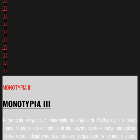
MONOTYPIA III
MONOTYPIA III
Tegoroczna przygoda z monotypią na Zajęciach Plastycznych dobiegła
końca. Ta najprostsza z technik druku okazała się doskonałym narzędziem
do twórczych eksperymentów, zabawy przypadkiem w sztuce, a przede