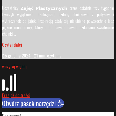
Uczestnicy 𝗭𝗮𝗷𝗲̨𝗰́ 𝗣𝗹𝗮𝘀𝘁𝘆𝗰𝘇𝗻𝘆𝗰𝗵 przez ostatnie trzy tygodnie
tworzyli wyjątkowe, ekologiczne ozdoby choinkowe z patyków i
wytłaczanek do jajek. Inspiracją stały się nielubiane powszechnie lecz
piękne muchomory, którymi od dawien dawna ozdabiano świąteczne
choinki....
Czytaj dalej

5 grudnia 2024
|

1 min. czytania
wczytaj więcej
Przejdź do treści
Otwórz pasek narzędzi
Dostępność