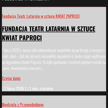
Fundacja Teatr Latarnia w sztuce KWIAT PAPROCI
FUNDACJA TEATR LATARNIA W SZTUCE
KWIAT PAPROCI
7 lipca 2026 r. nasza sala widowiskowa wypełniła się po brzegi, a wszyscy –
mali i duzi – dali się porwać niezwykłej opowieści o Jacku i jego wędrówce
po legendarny Kwiat Paproci. To było spotkanie z teatrem pełnym muzyki na
żywo, słowiańskich wierzeń i...
Czytaj dalej

7 lipca 2026
|

1 min. czytania
Niedziela z Przewodnikiem