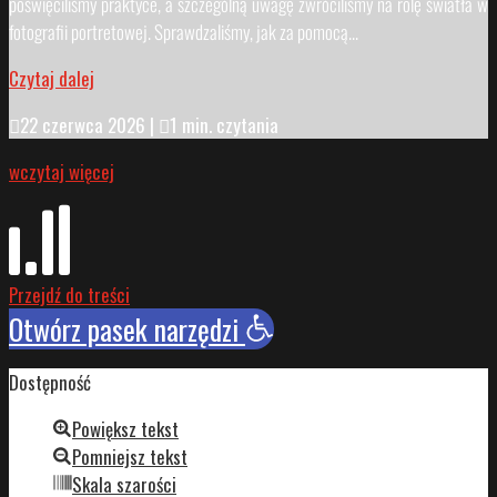
poświęciliśmy praktyce, a szczególną uwagę zwróciliśmy na rolę światła w
fotografii portretowej. Sprawdzaliśmy, jak za pomocą...
Czytaj dalej

22 czerwca 2026
|

1 min. czytania
wczytaj więcej
Przejdź do treści
Otwórz pasek narzędzi
Dostępność
Powiększ tekst
Pomniejsz tekst
Skala szarości