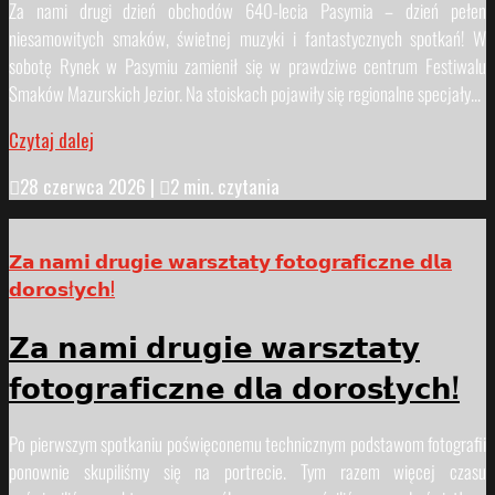
Za nami drugi dzień obchodów 640-lecia Pasymia – dzień pełen
niesamowitych smaków, świetnej muzyki i fantastycznych spotkań! W
sobotę Rynek w Pasymiu zamienił się w prawdziwe centrum Festiwalu
Smaków Mazurskich Jezior. Na stoiskach pojawiły się regionalne specjały...
Czytaj dalej

28 czerwca 2026
|

2 min. czytania
𝗭𝗮 𝗻𝗮𝗺𝗶 𝗱𝗿𝘂𝗴𝗶𝗲 𝘄𝗮𝗿𝘀𝘇𝘁𝗮𝘁𝘆 𝗳𝗼𝘁𝗼𝗴𝗿𝗮𝗳𝗶𝗰𝘇𝗻𝗲 𝗱𝗹𝗮
𝗱𝗼𝗿𝗼𝘀ł𝘆𝗰𝗵!
𝗭𝗮 𝗻𝗮𝗺𝗶 𝗱𝗿𝘂𝗴𝗶𝗲 𝘄𝗮𝗿𝘀𝘇𝘁𝗮𝘁𝘆
𝗳𝗼𝘁𝗼𝗴𝗿𝗮𝗳𝗶𝗰𝘇𝗻𝗲 𝗱𝗹𝗮 𝗱𝗼𝗿𝗼𝘀Ł𝘆𝗰𝗵!
Po pierwszym spotkaniu poświęconemu technicznym podstawom fotografii
ponownie skupiliśmy się na portrecie. Tym razem więcej czasu