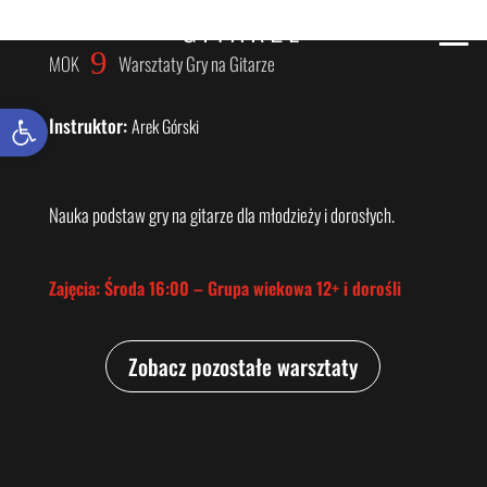
WARSZTATY GRY NA
GITARZE
9
MOK
Warsztaty Gry na Gitarze
Otwórz pasek narzędzi
Instruktor
:
Arek Górski
Nauka podstaw gry na gitarze dla młodzieży i dorosłych.
Zajęcia: Środa 16:00 – Grupa wiekowa 12+ i dorośli
Zobacz pozostałe warsztaty