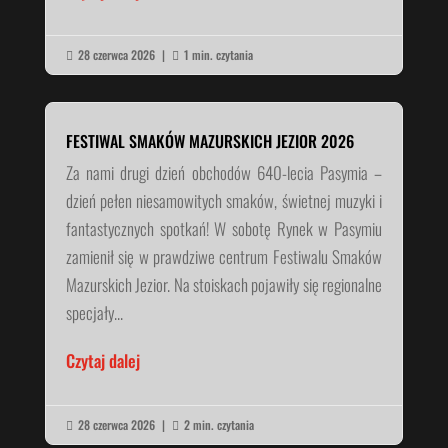
28 czerwca 2026
|
1 min. czytania


FESTIWAL SMAKÓW MAZURSKICH JEZIOR 2026
Za nami drugi dzień obchodów 640-lecia Pasymia –
dzień pełen niesamowitych smaków, świetnej muzyki i
fantastycznych spotkań! W sobotę Rynek w Pasymiu
zamienił się w prawdziwe centrum Festiwalu Smaków
Mazurskich Jezior. Na stoiskach pojawiły się regionalne
specjały...
Czytaj dalej
28 czerwca 2026
|
2 min. czytania

