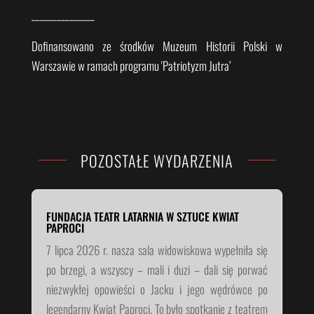
_______________
Dofinansowano ze środków Muzeum Historii Polski w
Warszawie w ramach programu 'Patriotyzm Jutra’
POZOSTAŁE WYDARZENIA
FUNDACJA TEATR LATARNIA W SZTUCE KWIAT
PAPROCI
7 lipca 2026 r. nasza sala widowiskowa wypełniła się
po brzegi, a wszyscy – mali i duzi – dali się porwać
niezwykłej opowieści o Jacku i jego wędrówce po
legendarny Kwiat Paproci. To było spotkanie z teatrem