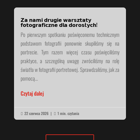
𝗭𝗮 𝗻𝗮𝗺𝗶 𝗱𝗿𝘂𝗴𝗶𝗲 𝘄𝗮𝗿𝘀𝘇𝘁𝗮𝘁𝘆
𝗳𝗼𝘁𝗼𝗴𝗿𝗮𝗳𝗶𝗰𝘇𝗻𝗲 𝗱𝗹𝗮 𝗱𝗼𝗿𝗼𝘀Ł𝘆𝗰𝗵!
Po pierwszym spotkaniu poświęconemu technicznym
podstawom fotografii ponownie skupiliśmy się na
portrecie. Tym razem więcej czasu poświęciliśmy
praktyce, a szczególną uwagę zwróciliśmy na rolę
światła w fotografii portretowej. Sprawdzaliśmy, jak za
pomocą...
Czytaj dalej
22 czerwca 2026
|
1 min. czytania

