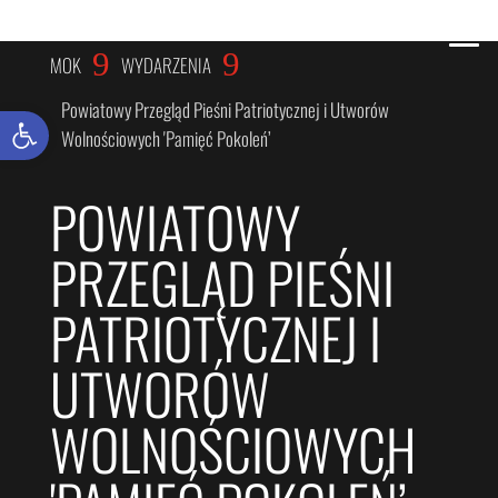
WYDARZENIA
9
9
MOK
WYDARZENIA
Powiatowy Przegląd Pieśni Patriotycznej i Utworów
Otwórz pasek narzędzi
Wolnościowych 'Pamięć Pokoleń’
POWIATOWY
PRZEGLĄD PIEŚNI
PATRIOTYCZNEJ I
UTWORÓW
WOLNOŚCIOWYCH