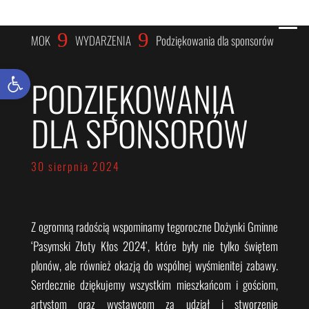
WYDARZENIA
9
9
MOK
WYDARZENIA
Podziękowania dla sponsorów
Otwórz pasek narzędzi
PODZIĘKOWANIA
DLA SPONSORÓW
30 sierpnia 2024
Z ogromną radością wspominamy tegoroczne Dożynki Gminne
‘Pasymski Złoty Kłos 2024’, które były nie tylko świętem
plonów, ale również okazją do wspólnej wyśmienitej zabawy.
Serdecznie dziękujemy wszystkim mieszkańcom i gościom,
artystom oraz wystawcom za udział i stworzenie