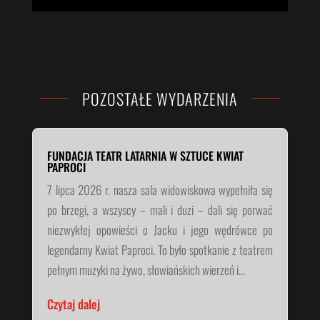
POZOSTAŁE WYDARZENIA
FUNDACJA TEATR LATARNIA W SZTUCE KWIAT
PAPROCI
7 lipca 2026 r. nasza sala widowiskowa wypełniła się
po brzegi, a wszyscy – mali i duzi – dali się porwać
niezwykłej opowieści o Jacku i jego wędrówce po
legendarny Kwiat Paproci. To było spotkanie z teatrem
pełnym muzyki na żywo, słowiańskich wierzeń i...
Czytaj dalej