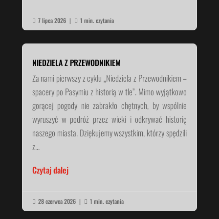
7 lipca 2026
|
1 min. czytania


NIEDZIELA Z PRZEWODNIKIEM
Za nami pierwszy z cyklu „Niedziela z Przewodnikiem –
spacery po Pasymiu z historią w tle”. Mimo wyjątkowo
gorącej pogody nie zabrakło chętnych, by wspólnie
wyruszyć w podróż przez wieki i odkrywać historię
naszego miasta. Dziękujemy wszystkim, którzy spędzili
z...
Czytaj dalej
28 czerwca 2026
|
1 min. czytania

