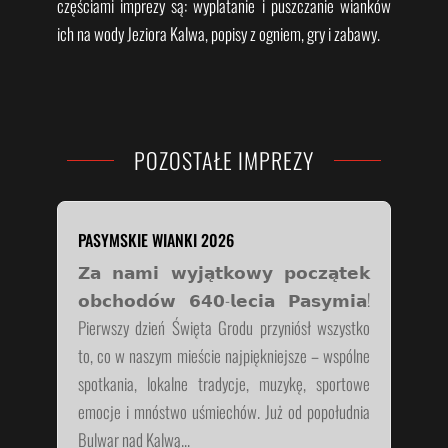
częściami imprezy są: wyplatanie i puszczanie wianków
ich na wody Jeziora Kalwa, popisy z ogniem, gry i zabawy.
POZOSTAŁE IMPREZY
PASYMSKIE WIANKI 2026
𝗭𝗮 𝗻𝗮𝗺𝗶 𝘄𝘆𝗷𝗮̨𝘁𝗸𝗼𝘄𝘆 𝗽𝗼𝗰𝘇𝗮̨𝘁𝗲𝗸
𝗼𝗯𝗰𝗵𝗼𝗱𝗼́𝘄 𝟲𝟰𝟬-𝗹𝗲𝗰𝗶𝗮 𝗣𝗮𝘀𝘆𝗺𝗶𝗮!
Pierwszy dzień Święta Grodu przyniósł wszystko
to, co w naszym mieście najpiękniejsze – wspólne
spotkania, lokalne tradycje, muzykę, sportowe
emocje i mnóstwo uśmiechów. Już od popołudnia
Bulwar nad Kalwą...