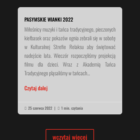
PASYMSKIE WIANKI 2022
Miłośnicy muzyki i tańca tradycyjnego, pieczonych
kiełbasek oraz pokazów ognia zebrali się w sobotę
w Kulturalnej Strefie Relaksu aby świętować
nadejście lata. Wieczór rozpoczęliśmy projekcją
filmu dla dzieci. Wraz z Akademią Tańca
Tradycyjnego pląsaliśmy w tańcach...
Czytaj dalej
25 czerwca 2022
|
1 min. czytania


wczytaj więcej