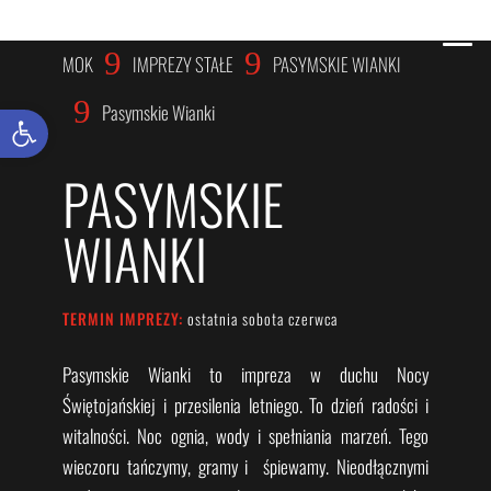
IMPREZY STAŁE
9
9
MOK
IMPREZY STAŁE
PASYMSKIE WIANKI
9
Pasymskie Wianki
Otwórz pasek narzędzi
PASYMSKIE
WIANKI
TERMIN IMPREZY
:
ostatnia sobota czerwca
Pasymskie Wianki to impreza w duchu Nocy
Świętojańskiej i przesilenia letniego. To dzień radości i
witalności. Noc ognia, wody i spełniania marzeń. Tego
wieczoru tańczymy, gramy i śpiewamy. Nieodłącznymi