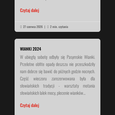
Czytaj dalej
27 czerwca 2026
|
2 min. czytania


WIANKI 2024
W ubiegłą sobotę odbyły się Pasymskie Wianki.
Przelotne obfite opady deszczu nie przeszkodziły
nam dobrze się bawić do późnych godzin nocnych.
Część wieczoru zarezerwowana była dla
słowiańskich tradycji - warsztaty motania
słowiańskich lalek mocy, plecenie wianków...
Czytaj dalej