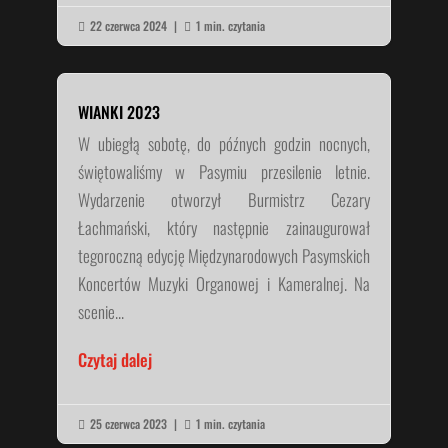
22 czerwca 2024
|
1 min. czytania


WIANKI 2023
W ubiegłą sobotę, do późnych godzin nocnych,
świętowaliśmy w Pasymiu przesilenie letnie.
Wydarzenie otworzył Burmistrz Cezary
Łachmański, który następnie zainaugurował
tegoroczną edycję Międzynarodowych Pasymskich
Koncertów Muzyki Organowej i Kameralnej. Na
scenie...
Czytaj dalej
25 czerwca 2023
|
1 min. czytania

