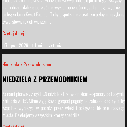
7 lipca 2026 r. nasza sala widowiskowa wypełniła się po brzegi, a wszyscy –
mali i duzi – dali się porwać niezwykłej opowieści o Jacku i jego wędrówce
po legendarny Kwiat Paproci. To było spotkanie z teatrem pełnym muzyki na
żywo, słowiańskich wierzeń i...
Czytaj dalej

7 lipca 2026
|

1 min. czytania
Niedziela z Przewodnikiem
NIEDZIELA Z PRZEWODNIKIEM
Za nami pierwszy z cyklu „Niedziela z Przewodnikiem – spacery po Pasymiu
z historią w tle”. Mimo wyjątkowo gorącej pogody nie zabrakło chętnych, by
wspólnie wyruszyć w podróż przez wieki i odkrywać historię naszego
miasta. Dziękujemy wszystkim, którzy spędzili z...
Czytaj dalej