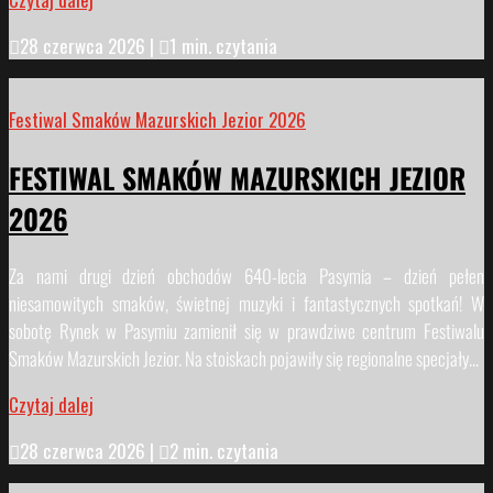

28 czerwca 2026
|

1 min. czytania
Festiwal Smaków Mazurskich Jezior 2026
FESTIWAL SMAKÓW MAZURSKICH JEZIOR
2026
Za nami drugi dzień obchodów 640-lecia Pasymia – dzień pełen
niesamowitych smaków, świetnej muzyki i fantastycznych spotkań! W
sobotę Rynek w Pasymiu zamienił się w prawdziwe centrum Festiwalu
Smaków Mazurskich Jezior. Na stoiskach pojawiły się regionalne specjały...
Czytaj dalej

28 czerwca 2026
|

2 min. czytania