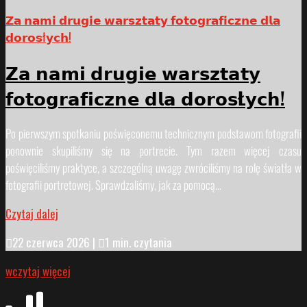
𝗭𝗮 𝗻𝗮𝗺𝗶 𝗱𝗿𝘂𝗴𝗶𝗲 𝘄𝗮𝗿𝘀𝘇𝘁𝗮𝘁𝘆 𝗳𝗼𝘁𝗼𝗴𝗿𝗮𝗳𝗶𝗰𝘇𝗻𝗲 𝗱𝗹𝗮
𝗱𝗼𝗿𝗼𝘀ł𝘆𝗰𝗵!
𝗭𝗮 𝗻𝗮𝗺𝗶 𝗱𝗿𝘂𝗴𝗶𝗲 𝘄𝗮𝗿𝘀𝘇𝘁𝗮𝘁𝘆
𝗳𝗼𝘁𝗼𝗴𝗿𝗮𝗳𝗶𝗰𝘇𝗻𝗲 𝗱𝗹𝗮 𝗱𝗼𝗿𝗼𝘀Ł𝘆𝗰𝗵!
Po pierwszym spotkaniu poświęconemu technicznym podstawom fotografii
ponownie skupiliśmy się na portrecie. Tym razem więcej czasu
poświęciliśmy praktyce, a szczególną uwagę zwróciliśmy na rolę światła w
fotografii portretowej. Sprawdzaliśmy, jak za pomocą...
Czytaj dalej

22 czerwca 2026
|

1 min. czytania
wczytaj więcej