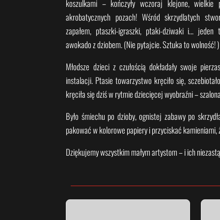
koszulkami – kończyły wczoraj klejone, wielkie
akrobatycznych pozach! Wśród skrzydlatych stwo
zapałem, ptaszki-igraszki, ptaki-dziwaki i… jeden
awokado z dziobem. (Nie pytajcie. Sztuka to wolność! )
Młodsze dzieci z czułością dokładały swoje pierza
instalacji. Ptasie towarzystwo kręciło się, sczebiotał
kręciła się dziś w rytmie dziecięcej wyobraźni – szalon
Było śmiechu po dzioby, ognistej zabawy po skrzydła
pakować w kolorowe papiery i przyciskać kamieniami, ż
Dziękujemy wszystkim małym artystom – i ich niezas