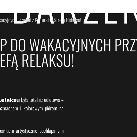
YDARZEN
acyjnych przygód z Kulturalną Strefą Relaksu!
P DO WAKACYJNYCH PRZ
EFĄ RELAKSU!
𝗥𝗲𝗹𝗮𝗸𝘀𝘂 była totalnie odlotowa –
z rozmachem i kolorowym piórem na
 całkiem artystycznie pochlapanymi