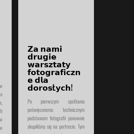
𝗭𝗮 𝗻𝗮𝗺𝗶
𝗱𝗿𝘂𝗴𝗶𝗲
𝘄𝗮𝗿𝘀𝘇𝘁𝗮𝘁𝘆
𝗳𝗼𝘁𝗼𝗴𝗿𝗮𝗳𝗶𝗰𝘇𝗻
𝗲 𝗱𝗹𝗮
𝗱𝗼𝗿𝗼𝘀Ł𝘆𝗰𝗵!
ów
en
Po pierwszym spotkaniu
,
poświęconemu technicznym
ch
podstawom fotografii ponownie
 w
skupiliśmy się na portrecie. Tym
w