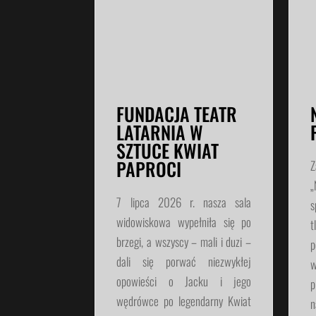
FUNDACJA TEATR
LATARNIA W
SZTUCE KWIAT
PAPROCI
Z
„
7 lipca 2026 r. nasza sala
s
widowiskowa wypełniła się po
t
brzegi, a wszyscy – mali i duzi –
p
dali się porwać niezwykłej
w
opowieści o Jacku i jego
p
wędrówce po legendarny Kwiat
n