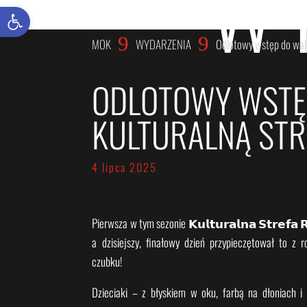
W
Otwórz pasek narzędzi
9
9
MOK
WYDARZENIA
Odlotowy wstęp do wak
ODLOTOWY WSTĘ
KULTURALNĄ STR
4 lipca 2025
Pierwsza w tym sezonie 𝗞𝘂𝗹𝘁𝘂𝗿𝗮𝗹𝗻𝗮 𝗦𝘁𝗿𝗲𝗳𝗮 
a dzisiejszy, finałowy dzień przypieczętował to 
czubku!
Dzieciaki – z błyskiem w oku, farbą na dłoniach i