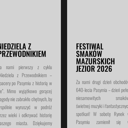
NIEDZIELA Z
FESTIWAL
PRZEWODNIKIEM
SMAKÓW
MAZURSKICH
JEZIOR 2026
a nami pierwszy z cyklu
Niedziela z Przewodnikiem –
Za nami drugi dzień obchod
pacery po Pasymiu z historią w
640-lecia Pasymia – dzień peł
le”. Mimo wyjątkowo gorącej
niesamowitych smaków
ogody nie zabrakło chętnych, by
świetnej muzyki i fantastyczny
spólnie wyruszyć w podróż
spotkań! W sobotę Rynek
rzez wieki i odkrywać historię
Pasymiu zamienił się 
aszego miasta. Dziękujemy