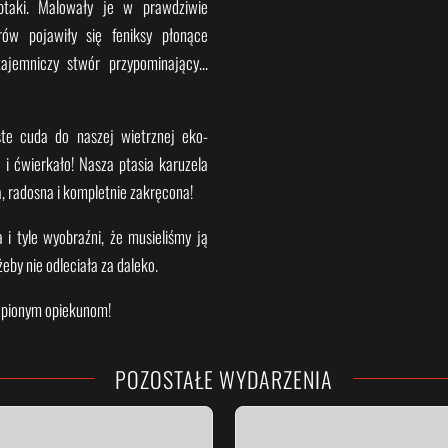
 ptaki. Malowały je w prawdziwie
rów pojawiły się feniksy płonące
 tajemniczy stwór przypominający…
ste cuda do naszej wietrznej eko-
o i ćwierkało! Nasza ptasia karuzela
a, radosna i kompletnie zakręcona!
 i tyle wyobraźni, że musieliśmy ją
eby nie odleciała za daleko.
tąpionym opiekunom!
POZOSTAŁE WYDARZENIA