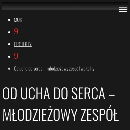
MOK
9
PROJEKTY
9
Od ucha do serca – młodzieżowy zespół wokalny
OD UCHA DO SERCA –
MŁODZIEŻOWY ZESPÓŁ