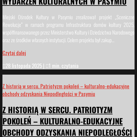
WYDARZEŃ KULTURALNYCH W PASYMIU
Miejski Ośrodek Kultury w Pasymiu zrealizował projekt „Sceniczne
Rewolucje” w ramach programu Infrastruktura domów kultury 2025,
współfinansowanego przez Ministerstwo Kultury i Dziedzictwa Narodowego
oraz ze środków własnych instytucji. Celem projektu był zakup...
Czytaj dalej

28 listopada 2025
|

1 min. czytania
Z historią w sercu. Patriotyzm pokoleń – kulturalno-edukacyjne
obchody odzyskania Niepodległości w Pasymiu
Z HISTORIĄ W SERCU. PATRIOTYZM
POKOLEŃ – KULTURALNO-EDUKACYJNE
OBCHODY ODZYSKANIA NIEPODLEGŁOŚCI