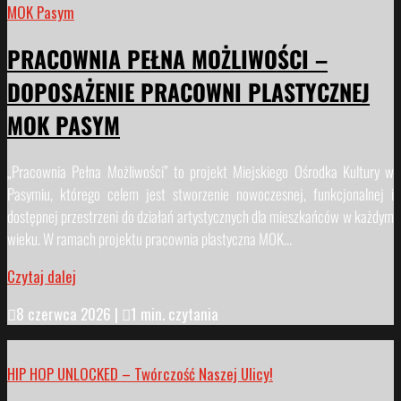
MOK Pasym
PRACOWNIA PEŁNA MOŻLIWOŚCI –
DOPOSAŻENIE PRACOWNI PLASTYCZNEJ
MOK PASYM
„Pracownia Pełna Możliwości” to projekt Miejskiego Ośrodka Kultury w
Pasymiu, którego celem jest stworzenie nowoczesnej, funkcjonalnej i
dostępnej przestrzeni do działań artystycznych dla mieszkańców w każdym
wieku. W ramach projektu pracownia plastyczna MOK...
Czytaj dalej

8 czerwca 2026
|

1 min. czytania
HIP HOP UNLOCKED – Twórczość Naszej Ulicy!