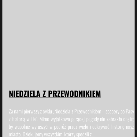
WYDARZENIA
NIEDZIELA Z PRZEWODNIKIEM
Za nami pierwszy z cyklu „Niedziela z Przewodnikiem – spacery po Pasym
z historią w tle”. Mimo wyjątkowo gorącej pogody nie zabrakło chętnyc
by wspólnie wyruszyć w podróż przez wieki i odkrywać historię nasze
miasta. Dziękujemy wszystkim, którzy spędzili z...