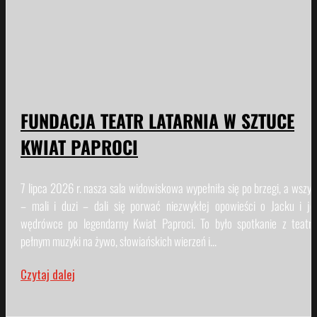
FUNDACJA TEATR LATARNIA W SZTUCE
KWIAT PAPROCI
7 lipca 2026 r. nasza sala widowiskowa wypełniła się po brzegi, a wszys
– mali i duzi – dali się porwać niezwykłej opowieści o Jacku i je
wędrówce po legendarny Kwiat Paproci. To było spotkanie z teatr
pełnym muzyki na żywo, słowiańskich wierzeń i...
Czytaj dalej