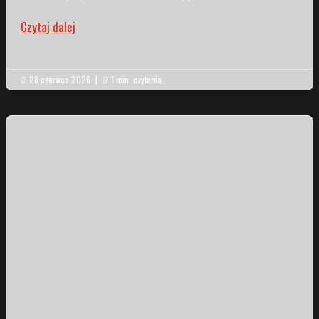
Czytaj dalej
28 czerwca 2026
|
1 min. czytania

