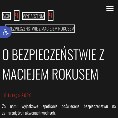
9
9
MOK
WYDARZENIA
Otwórz pasek narzędzi
O BEZPIECZEŃSTWIE Z MACIEJEM ROKUSEM
O BEZPIECZEŃSTWIE Z
MACIEJEM ROKUSEM
18 lutego 2026
Za nami wyjątkowe spotkanie poświęcone bezpieczeństwu na
zamarzniętych akwenach wodnych.