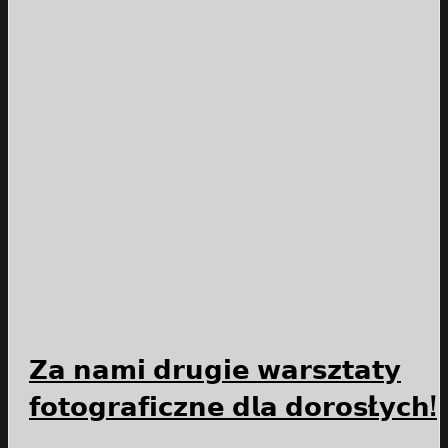
𝗭𝗮 𝗻𝗮𝗺𝗶 𝗱𝗿𝘂𝗴𝗶𝗲 𝘄𝗮𝗿𝘀𝘇𝘁𝗮𝘁𝘆
𝗳𝗼𝘁𝗼𝗴𝗿𝗮𝗳𝗶𝗰𝘇𝗻𝗲 𝗱𝗹𝗮 𝗱𝗼𝗿𝗼𝘀Ł𝘆𝗰𝗵!