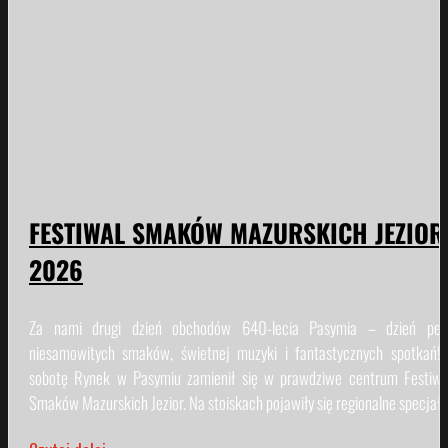
FESTIWAL SMAKÓW MAZURSKICH JEZIOR
2026
Za nami drugi dzień obchodów 640-lecia Pasymia – dzień peł
niesamowitych smaków, świetnej muzyki i fantastycznych spotkań!
sobotę Rynek w Pasymiu zamienił się w prawdziwe centrum Festiwa
Smaków Mazurskich Jezior. Na stoiskach pojawiły się regionalne specjały.