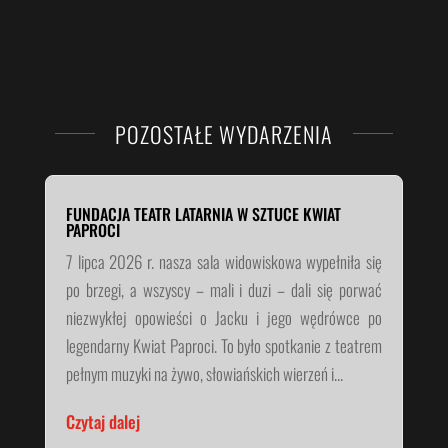
POZOSTAŁE WYDARZENIA
FUNDACJA TEATR LATARNIA W SZTUCE KWIAT
PAPROCI
7 lipca 2026 r. nasza sala widowiskowa wypełniła się
po brzegi, a wszyscy – mali i duzi – dali się porwać
niezwykłej opowieści o Jacku i jego wędrówce po
legendarny Kwiat Paproci. To było spotkanie z teatrem
pełnym muzyki na żywo, słowiańskich wierzeń i...
Czytaj dalej