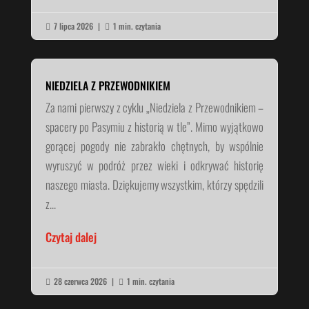
7 lipca 2026
|
1 min. czytania


NIEDZIELA Z PRZEWODNIKIEM
Za nami pierwszy z cyklu „Niedziela z Przewodnikiem –
spacery po Pasymiu z historią w tle”. Mimo wyjątkowo
gorącej pogody nie zabrakło chętnych, by wspólnie
wyruszyć w podróż przez wieki i odkrywać historię
naszego miasta. Dziękujemy wszystkim, którzy spędzili
z...
Czytaj dalej
28 czerwca 2026
|
1 min. czytania

