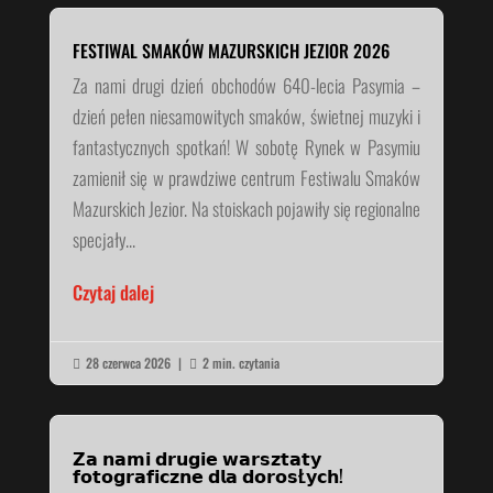
FESTIWAL SMAKÓW MAZURSKICH JEZIOR 2026
Za nami drugi dzień obchodów 640-lecia Pasymia –
dzień pełen niesamowitych smaków, świetnej muzyki i
fantastycznych spotkań! W sobotę Rynek w Pasymiu
zamienił się w prawdziwe centrum Festiwalu Smaków
Mazurskich Jezior. Na stoiskach pojawiły się regionalne
specjały...
Czytaj dalej
28 czerwca 2026
|
2 min. czytania


𝗭𝗮 𝗻𝗮𝗺𝗶 𝗱𝗿𝘂𝗴𝗶𝗲 𝘄𝗮𝗿𝘀𝘇𝘁𝗮𝘁𝘆
𝗳𝗼𝘁𝗼𝗴𝗿𝗮𝗳𝗶𝗰𝘇𝗻𝗲 𝗱𝗹𝗮 𝗱𝗼𝗿𝗼𝘀Ł𝘆𝗰𝗵!