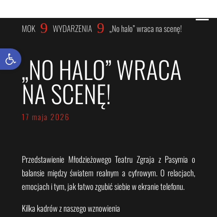
WYDARZENIA
9
9
MOK
WYDARZENIA
„No halo” wraca na scenę!
Otwórz pasek narzędzi
„NO HALO” WRACA
NA SCENĘ!
17 maja 2026
Przedstawienie Młodzieżowego Teatru Zgraja z Pasymia o
balansie między światem realnym a cyfrowym. O relacjach,
emocjach i tym, jak łatwo zgubić siebie w ekranie telefonu.
Kilka kadrów z naszego wznowienia