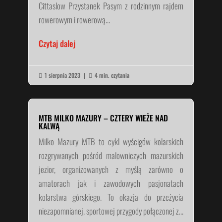
Cittaslow Przystanek Pasym z rodzinnym rajdem
rowerowym i rowerową...
Czytaj dalej
1 sierpnia 2023
|
4 min. czytania


MTB MILKO MAZURY – CZTERY WIEŻE NAD
KALWĄ
Milko Mazury MTB to cykl wyścigów kolarskich
rozgrywanych pośród malowniczych mazurskich
jezior, organizowanych z myślą zarówno o
amatorach jak i zawodowych pasjonatach
kolarstwa górskiego. To okazja do przeżycia
niezapomnianej, sportowej przygody połączonej z...