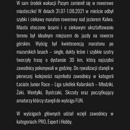
W sam środek wakacji Pasym zamienił się w rowerowe
miasteczko! W dniach 31.07-1.08.2021 w mieście odbył
szybki i ciekawy maraton rowerowy nad jeziorem Kalwa.
Miasto otoczone lasami i o ciekawym ukształtowaniu
terenu był idealnym miejscem do jazdy na rowerze
górskim. Wyścig był kwintesencją maratonu po
mazurskich lasach – single, dukty leśne i szybkie szutry
tworzyły trasę o dystansie 30 km, którą najszybsi
zawodnicy pokonywali w godzinę. Do rywalizacji stanęli w
pierwszej kolejności najmłodsi zawodnicy w kategorii
Łaciate Junior Race – Liga szkółek Kolarskich – Młodziki,
Żaki, Wentylki, Bystrzaki, Skrzaty oraz początkujący
amatorzy którzy stanęli do wyścigu FUN.
W wyścigach głównych udział wzięli zawodnicy w
kategoriach: PRO, Expert i Hobby.