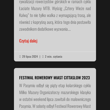
rywalizacji rowerzystów górskich w ramach cyklu
Łaciate Mazury MTB. Wyścig „Cztery Wieże nad
Kalwą” to nie tylko walka z wymagającą trasą, ale
również z kapryśną aurą, która tego dnia postawiła
zawodnikom dodatkowe wyzwania....
Czytaj dalej
29 lipca 2024
|
2 min. czytania


FESTIWAL ROWEROWY MIAST CITTASLOW 2023
W Pasymiu odbył się piąty etap kolarskiego cyklu
Milko Mazury Organizatorzy mazurskiego klasyka
w ostatni weekend lipca zawitali do malowniczego
Pasymia. W sobotę odbył Festiwal Rowerowy Miast