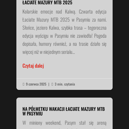
ŁACIATE MAZURY MTB 2025
Kolarskie emocje nad Kalwą. Czwarta edycja
Łaciate Mazury MTB 2025 w Pasymiu za nami.
Słońce, jezioro Kalwa, szybka trasa – tegoroczna
edycja wyścigu w Pasymiu nie zawiodła! Pogoda
dopisała, humory również, a na trasie działo się
więcej niż w niejednym serialu...
Czytaj dalej
9 czerwca 2025
|
3 min. czytania


NA PÓŁMETKU WAKACJI ŁACIATE MAZURY MTB
W PASYMIU
W miniony weekend, Pasym stał się areną