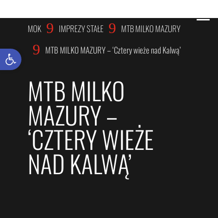
IMPREZY STAŁE
9
9
MOK
IMPREZY STAŁE
MTB MILKO MAZURY
9
MTB MILKO MAZURY – ‘Cztery wieże nad Kalwą’
Otwórz pasek narzędzi
MTB MILKO
MAZURY –
‘CZTERY WIEŻE
NAD KALWĄ’