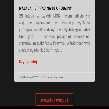
MAŁA JA. 18 PRAC NA 18 URODZINY
28 lutego w Galerii MOK Pasym odbyło się
wyjątkowe wydarzenie - wernisaż wystawy 'Mała
ja. 18 prac na 18 urodziny' Oliwii Rychlik zgromadził
tłum gości — rodzinę, przyjaciół, nauczycieli,
artystów, mieszkańców Pasymia. Wśród obecnych
znalazł się również Burmistrz...
Czytaj dalej
28 lutego 2026
|
1 min. czytania


wczytaj więcej