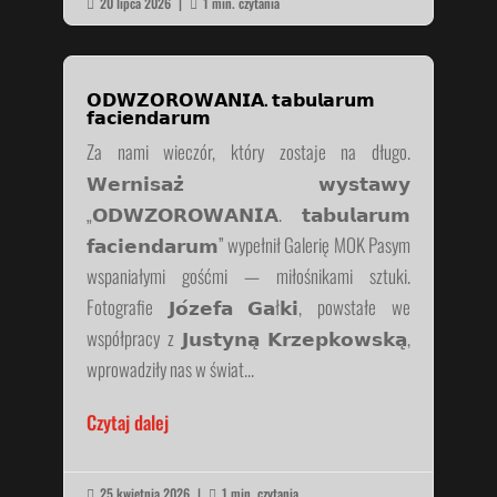
20 lipca 2026
|
1 min. czytania


𝗢𝗗𝗪𝗭𝗢𝗥𝗢𝗪𝗔𝗡𝗜𝗔. 𝘁𝗮𝗯𝘂𝗹𝗮𝗿𝘂𝗺
𝗳𝗮𝗰𝗶𝗲𝗻𝗱𝗮𝗿𝘂𝗺
Za nami wieczór, który zostaje na długo.
𝗪𝗲𝗿𝗻𝗶𝘀𝗮𝘇̇ 𝘄𝘆𝘀𝘁𝗮𝘄𝘆
„𝗢𝗗𝗪𝗭𝗢𝗥𝗢𝗪𝗔𝗡𝗜𝗔. 𝘁𝗮𝗯𝘂𝗹𝗮𝗿𝘂𝗺
𝗳𝗮𝗰𝗶𝗲𝗻𝗱𝗮𝗿𝘂𝗺” wypełnił Galerię MOK Pasym
wspaniałymi gośćmi — miłośnikami sztuki.
Fotografie 𝗝𝗼́𝘇𝗲𝗳𝗮 𝗚𝗮ł𝗸𝗶, powstałe we
współpracy z 𝗝𝘂𝘀𝘁𝘆𝗻𝗮̨ 𝗞𝗿𝘇𝗲𝗽𝗸𝗼𝘄𝘀𝗸𝗮̨,
wprowadziły nas w świat...
Czytaj dalej
25 kwietnia 2026
|
1 min. czytania

