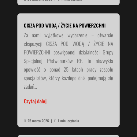
CISZA POD WODĄ / ŻYCIE NA POWIERZCHNI
Za nami wyjątkowe wydarzenie – otwarcie
ekspozycji CISZA POD WODĄ / ŻYCIE NA
POWIERZCHNI poświęconej działalności Grupy
Specjalnej Płetwonurków RP. To niezwykła
opowieść o ponad 25 latach pracy zespołu
specjalistów, którzy każdego dnia podejmują się
zadań...
Czytaj dalej
25 marca 2026
|
1 min. czytania

