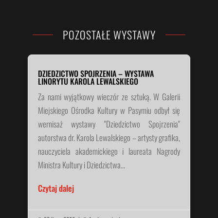
POZOSTAŁE WYSTAWY
DZIEDZICTWO SPOJRZENIA – WYSTAWA
LINORYTU KAROLA LEWALSKIEGO
Za nami wyjątkowy wieczór ze sztuką. W Galerii
Miejskiego Ośrodka Kultury w Pasymiu odbył się
wernisaż wystawy "Dziedzictwo Spojrzenia"
autorstwa dr. Karola Lewalskiego – artysty grafika,
nauczyciela akademickiego i laureata Nagrody
Ministra Kultury i Dziedzictwa...
Czytaj dalej