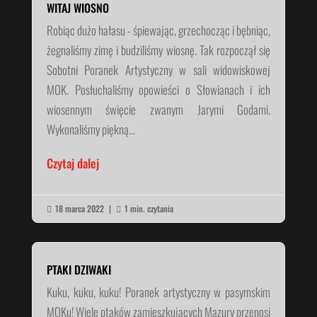
WITAJ WIOSNO
Robiąc dużo hałasu - śpiewając, grzechocząc i bębniąc,
żegnaliśmy zimę i budziliśmy wiosnę. Tak rozpoczął się
Sobotni Poranek Artystyczny w sali widowiskowej
MOK. Posłuchaliśmy opowieści o Słowianach i ich
wiosennym święcie zwanym Jarymi Godami.
Wykonaliśmy piękną...
Czytaj dalej
18 marca 2022
|
1 min. czytania


PTAKI DZIWAKI
Kuku, kuku, kuku! Poranek artystyczny w pasymskim
MOKu! Wiele ptaków zamieszkujących Mazury przenosi