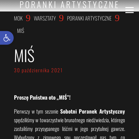
PORANKI ARTYSTYCZNE
9
9
9
MOK
WARSZTATY
PORANKI ARTYSTYCZNE
MIŚ
Otwórz pasek narzędzi
MIŚ
30 października 2021
Proszę Państwa oto „MIŚ”!
Pierwszy w tym sezonie
Sobotni Poranek Artystyczny
spędziliśmy w towarzystwie brunatnego niedźwiedzia, którego
zastaliśmy przysypanego liśćmi w jego przytulnej gawrze.
Wybudzony z zimowego snu poczęstował nas tym, co