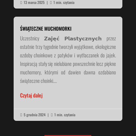
13 marca 2025
|
1 min. czytania


ŚWIĄTECZNE MUCHOMORKI
Uczestnicy 𝗭𝗮𝗷𝗲̨𝗰́ 𝗣𝗹𝗮𝘀𝘁𝘆𝗰𝘇𝗻𝘆𝗰𝗵 przez
ostatnie trzy tygodnie tworzyli wyjątkowe, ekologiczne
ozdoby choinkowe z patyków i wytłaczanek do jajek.
Inspiracją stały się nielubiane powszechnie lecz piękne
muchomory, którymi od dawien dawna ozdabiano
świąteczne choinki....
Czytaj dalej
5 grudnia 2024
|
1 min. czytania

