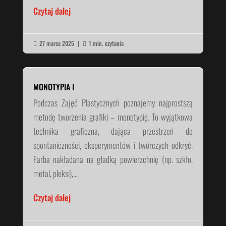
Czytaj dalej
27 marca 2025
|
1 min. czytania


MONOTYPIA I
Podczas Zajęć Plastycznych poznajemy najprostszą
metodę tworzenia grafiki – monotypię. To wyjątkowa
technika graficzna, dająca przestrzeń do
spontaniczności, eksperymentów i twórczych odkryć.
Farba nakładana na gładką powierzchnię (np. szkło,
metal, pleksi),...
Czytaj dalej