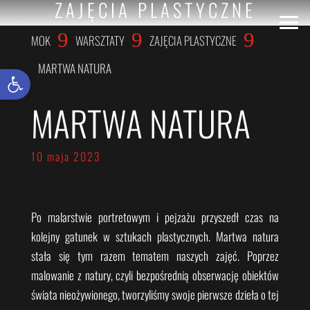
ZAJĘCIA PLASTYCZNE
9
9
9
MOK
WARSZTATY
ZAJĘCIA PLASTYCZNE
MARTWA NATURA
Otwórz pasek narzędzi
MARTWA NATURA
10 maja 2023
Po malarstwie portretowym i pejzażu przyszedł czas na
kolejny gatunek w sztukach plastycznych. Martwa natura
stała się tym razem tematem naszych zajęć. Poprzez
malowanie z natury, czyli bezpośrednią obserwację obiektów
świata nieożywionego, tworzyliśmy swoje pierwsze dzieła o tej