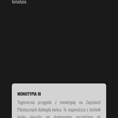
tematyce.
MONOTYPIA III
Tegoroczna przygoda z monotypią na Zajęciach
Plastycznych dobiegła końca. Ta najprostsza z technik
druku okazała się doskonałym narzędziem do