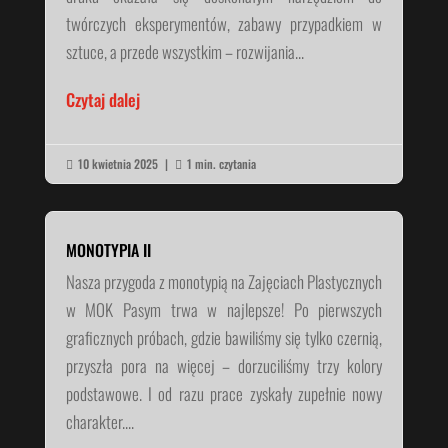
twórczych eksperymentów, zabawy przypadkiem w
sztuce, a przede wszystkim – rozwijania...
Czytaj dalej
10 kwietnia 2025
|
1 min. czytania


MONOTYPIA II
Nasza przygoda z monotypią na Zajęciach Plastycznych
w MOK Pasym trwa w najlepsze! Po pierwszych
graficznych próbach, gdzie bawiliśmy się tylko czernią,
przyszła pora na więcej – dorzuciliśmy trzy kolory
podstawowe. I od razu prace zyskały zupełnie nowy
charakter....