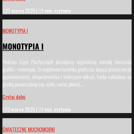

27 marca 2025
|

1 min. czytania
MONOTYPIA I
MONOTYPIA I
Podczas Zajęć Plastycznych poznajemy najprostszą metodę tworzenia
grafiki – monotypię. To wyjątkowa technika graficzna, dająca przestrzeń do
spontaniczności, eksperymentów i twórczych odkryć. Farba nakładana na
gładką powierzchnię (np. szkło, metal, pleksi),...
Czytaj dalej

13 marca 2025
|

1 min. czytania
ŚWIĄTECZNE MUCHOMORKI