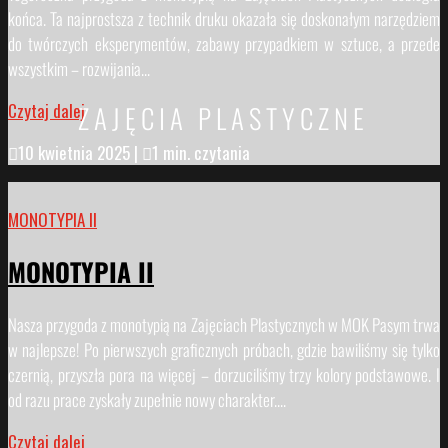
końca. Ta najprostsza z technik druku okazała się doskonałym narzędziem
do twórczych eksperymentów, zabawy przypadkiem w sztuce, a przede
wszystkim – rozwijania...
ZAJĘCIA PLASTYCZNE
Czytaj dalej

10 kwietnia 2025
|

1 min. czytania
MONOTYPIA II
MONOTYPIA II
Nasza przygoda z monotypią na Zajęciach Plastycznych w MOK Pasym trwa
w najlepsze! Po pierwszych graficznych próbach, gdzie bawiliśmy się tylko
czernią, przyszła pora na więcej – dorzuciliśmy trzy kolory podstawowe. I
od razu prace zyskały zupełnie nowy charakter....
Czytaj dalej