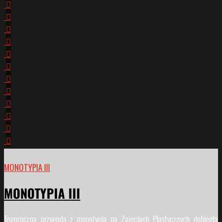
MONOTYPIA III
MONOTYPIA III
Tegoroczna przygoda z monotypią na Zajęciach Plastycznych dobiegła