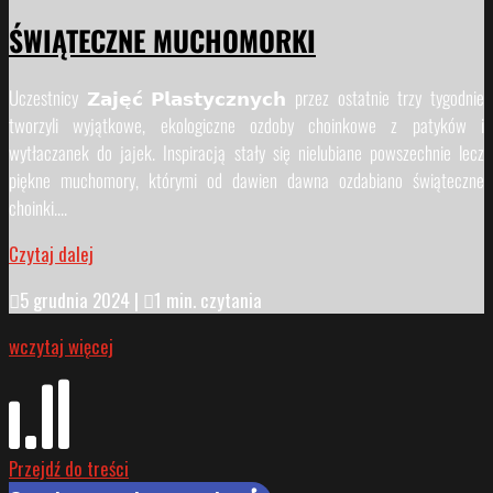
ŚWIĄTECZNE MUCHOMORKI
Uczestnicy 𝗭𝗮𝗷𝗲̨𝗰́ 𝗣𝗹𝗮𝘀𝘁𝘆𝗰𝘇𝗻𝘆𝗰𝗵 przez ostatnie trzy tygodnie
tworzyli wyjątkowe, ekologiczne ozdoby choinkowe z patyków i
wytłaczanek do jajek. Inspiracją stały się nielubiane powszechnie lecz
piękne muchomory, którymi od dawien dawna ozdabiano świąteczne
choinki....
Czytaj dalej

5 grudnia 2024
|

1 min. czytania
wczytaj więcej
Przejdź do treści