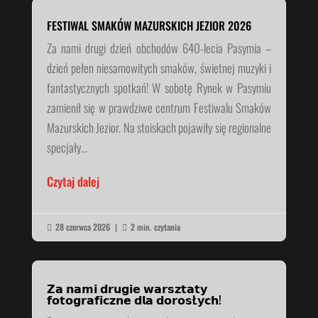
FESTIWAL SMAKÓW MAZURSKICH JEZIOR 2026
Za nami drugi dzień obchodów 640-lecia Pasymia –
dzień pełen niesamowitych smaków, świetnej muzyki i
fantastycznych spotkań! W sobotę Rynek w Pasymiu
zamienił się w prawdziwe centrum Festiwalu Smaków
Mazurskich Jezior. Na stoiskach pojawiły się regionalne
specjały...
Czytaj dalej
28 czerwca 2026
|
2 min. czytania


𝗭𝗮 𝗻𝗮𝗺𝗶 𝗱𝗿𝘂𝗴𝗶𝗲 𝘄𝗮𝗿𝘀𝘇𝘁𝗮𝘁𝘆
𝗳𝗼𝘁𝗼𝗴𝗿𝗮𝗳𝗶𝗰𝘇𝗻𝗲 𝗱𝗹𝗮 𝗱𝗼𝗿𝗼𝘀Ł𝘆𝗰𝗵!