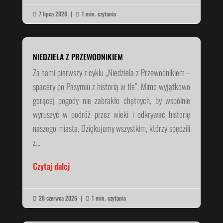
7 lipca 2026
|
1 min. czytania


NIEDZIELA Z PRZEWODNIKIEM
Za nami pierwszy z cyklu „Niedziela z Przewodnikiem –
spacery po Pasymiu z historią w tle”. Mimo wyjątkowo
gorącej pogody nie zabrakło chętnych, by wspólnie
wyruszyć w podróż przez wieki i odkrywać historię
naszego miasta. Dziękujemy wszystkim, którzy spędzili
z...
Czytaj dalej
28 czerwca 2026
|
1 min. czytania

