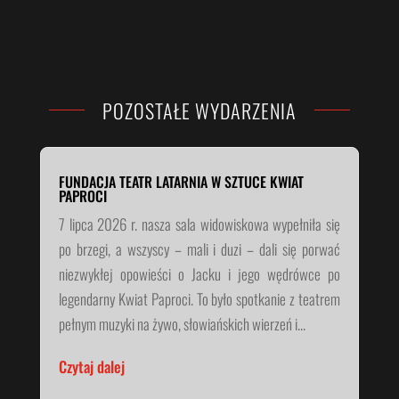
POZOSTAŁE WYDARZENIA
FUNDACJA TEATR LATARNIA W SZTUCE KWIAT
PAPROCI
7 lipca 2026 r. nasza sala widowiskowa wypełniła się
po brzegi, a wszyscy – mali i duzi – dali się porwać
niezwykłej opowieści o Jacku i jego wędrówce po
legendarny Kwiat Paproci. To było spotkanie z teatrem
pełnym muzyki na żywo, słowiańskich wierzeń i...
Czytaj dalej