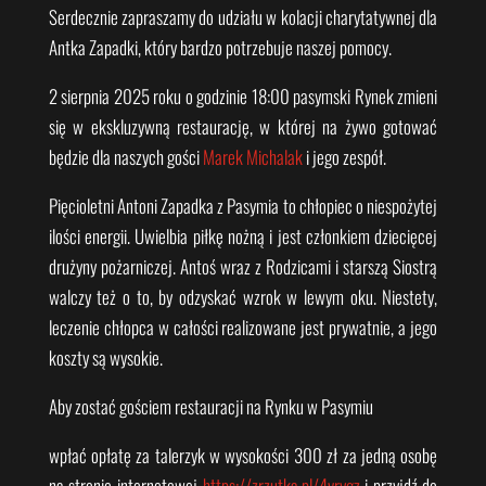
Serdecznie zapraszamy do udziału w kolacji charytatywnej dla
Antka Zapadki, który bardzo potrzebuje naszej pomocy.
2 sierpnia 2025 roku o godzinie 18:00 pasymski Rynek zmieni
się w ekskluzywną restaurację, w której na żywo gotować
będzie dla naszych gości
Marek Michalak
i jego zespół.
Pięcioletni Antoni Zapadka z Pasymia to chłopiec o niespożytej
ilości energii. Uwielbia piłkę nożną i jest członkiem dziecięcej
drużyny pożarniczej. Antoś wraz z Rodzicami i
starszą Siostrą
walczy też o to, by odzyskać wzrok w lewym oku. Niestety,
leczenie chłopca w całości realizowane jest prywatnie, a jego
koszty są wysokie.
Aby zostać gościem restauracji na Rynku w Pasymiu
wpłać opłatę za talerzyk w wysokości 300 zł za jedną osobę
na stronie internetowej
https://zrzutka.pl/4vrygz
i przyjdź do