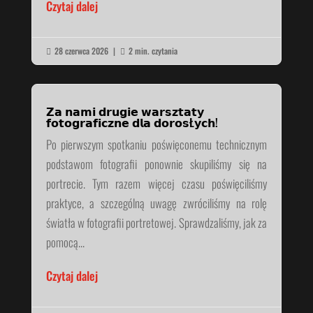
Czytaj dalej
28 czerwca 2026
|
2 min. czytania


𝗭𝗮 𝗻𝗮𝗺𝗶 𝗱𝗿𝘂𝗴𝗶𝗲 𝘄𝗮𝗿𝘀𝘇𝘁𝗮𝘁𝘆
𝗳𝗼𝘁𝗼𝗴𝗿𝗮𝗳𝗶𝗰𝘇𝗻𝗲 𝗱𝗹𝗮 𝗱𝗼𝗿𝗼𝘀Ł𝘆𝗰𝗵!
Po pierwszym spotkaniu poświęconemu technicznym
podstawom fotografii ponownie skupiliśmy się na
portrecie. Tym razem więcej czasu poświęciliśmy
praktyce, a szczególną uwagę zwróciliśmy na rolę
światła w fotografii portretowej. Sprawdzaliśmy, jak za
pomocą...
Czytaj dalej