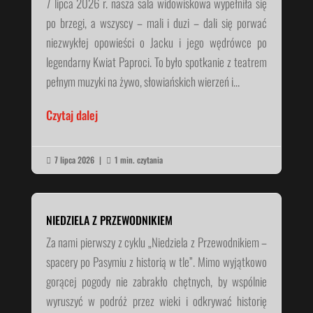
7 lipca 2026 r. nasza sala widowiskowa wypełniła się
po brzegi, a wszyscy – mali i duzi – dali się porwać
niezwykłej opowieści o Jacku i jego wędrówce po
legendarny Kwiat Paproci. To było spotkanie z teatrem
pełnym muzyki na żywo, słowiańskich wierzeń i...
Czytaj dalej
7 lipca 2026
|
1 min. czytania


NIEDZIELA Z PRZEWODNIKIEM
Za nami pierwszy z cyklu „Niedziela z Przewodnikiem –
spacery po Pasymiu z historią w tle”. Mimo wyjątkowo
gorącej pogody nie zabrakło chętnych, by wspólnie
wyruszyć w podróż przez wieki i odkrywać historię