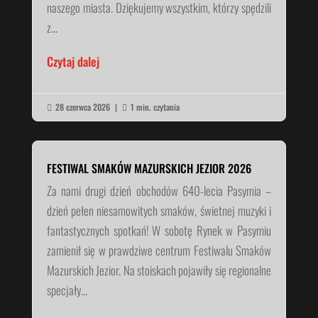
naszego miasta. Dziękujemy wszystkim, którzy spędzili
z...
Czytaj dalej
28 czerwca 2026
|
1 min. czytania


FESTIWAL SMAKÓW MAZURSKICH JEZIOR 2026
Za nami drugi dzień obchodów 640-lecia Pasymia –
dzień pełen niesamowitych smaków, świetnej muzyki i
fantastycznych spotkań! W sobotę Rynek w Pasymiu
zamienił się w prawdziwe centrum Festiwalu Smaków
Mazurskich Jezior. Na stoiskach pojawiły się regionalne
specjały...