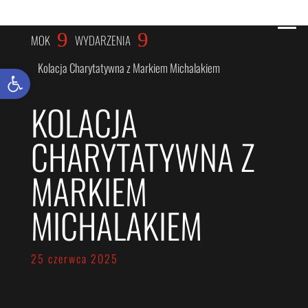
WYDARZENIA
9
9
MOK
WYDARZENIA
Kolacja Charytatywna z Markiem Michalakiem
Otwórz pasek narzędzi
KOLACJA
CHARYTATYWNA Z
MARKIEM
MICHALAKIEM
25 czerwca 2025