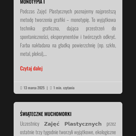
MONOTYPIA I
Podczas Zajęć Plastycznych poznajemy najprostszą
metodę tworzenia grafiki – monotypię. To wyjątkowa
technika graficzna, dająca przestrzeń do
spontaniczności, eksperymentów i twórczych odkryć.
Farba nakładana na gładką powierzchnię (np. szkło,
metal, pleksi),...
Czytaj dalej
13 marca 2025
|
1 min. czytania


ŚWIĄTECZNE MUCHOMORKI
Uczestnicy 𝗭𝗮𝗷𝗲̨𝗰́ 𝗣𝗹𝗮𝘀𝘁𝘆𝗰𝘇𝗻𝘆𝗰𝗵 przez
ostatnie trzy tygodnie tworzyli wyjątkowe, ekologiczne