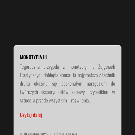
MONOTYPIA III
Tegoroczna przygoda z monotypią na Zajęciach
Plastycznych dobiegła końca. Ta najprostsza z technik
druku okazała się doskonałym narzędziem do
twórczych eksperymentów, zabawy przypadkiem w
sztuce, a przede wszystkim – rozwijania...
Czytaj dalej
10 kwietnia 2025
|
1 min. czytania

