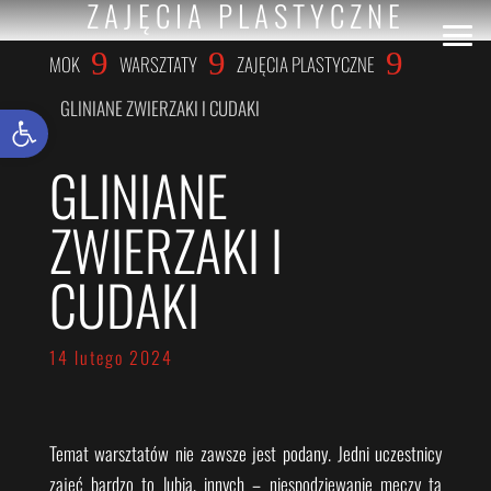
ZAJĘCIA PLASTYCZNE
9
9
9
MOK
WARSZTATY
ZAJĘCIA PLASTYCZNE
GLINIANE ZWIERZAKI I CUDAKI
Otwórz pasek narzędzi
GLINIANE
ZWIERZAKI I
CUDAKI
14 lutego 2024
Temat warsztatów nie zawsze jest podany. Jedni uczestnicy
zajęć bardzo to lubią, innych – niespodziewanie męczy ta