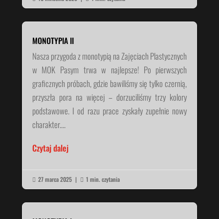
MONOTYPIA II
Nasza przygoda z monotypią na Zajęciach Plastycznych
w MOK Pasym trwa w najlepsze! Po pierwszych
graficznych próbach, gdzie bawiliśmy się tylko czernią,
przyszła pora na więcej – dorzuciliśmy trzy kolory
podstawowe. I od razu prace zyskały zupełnie nowy
charakter....
Czytaj dalej
27 marca 2025
|
1 min. czytania

