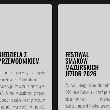
NIEDZIELA Z
FESTIWAL
PRZEWODNIKIEM
SMAKÓW
MAZURSKICH
JEZIOR 2026
a nami pierwszy z cyklu
Niedziela z Przewodnikiem –
Za nami drugi dzień obchod
pacery po Pasymiu z historią w
640-lecia Pasymia – dzień peł
le”. Mimo wyjątkowo gorącej
niesamowitych smaków
ogody nie zabrakło chętnych, by
świetnej muzyki i fantastyczny
spólnie wyruszyć w podróż