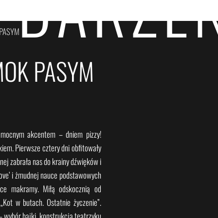
YDARZEN
 PASYM
 MOK PASYM
ę mocnym akcentem – dniem pizzy!
kiem. Pierwsze cztery dni obfitowały
ej zabrała nas do krainy dźwięków i
ve’ i żmudnej nauce podstawowych
ice makramy. Miłą odskocznią od
„Kot w butach. Ostatnie życzenie”.
 wybór bajki, konstrukcja teatrzyku