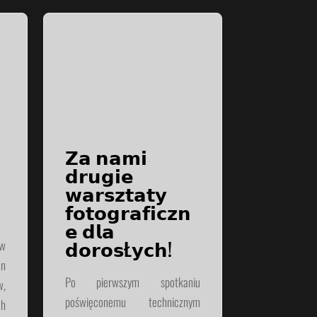
𝗭𝗮 𝗻𝗮𝗺𝗶
𝗱𝗿𝘂𝗴𝗶𝗲
𝘄𝗮𝗿𝘀𝘇𝘁𝗮𝘁𝘆
𝗳𝗼𝘁𝗼𝗴𝗿𝗮𝗳𝗶𝗰𝘇𝗻
𝗲 𝗱𝗹𝗮
𝗱𝗼𝗿𝗼𝘀Ł𝘆𝗰𝗵!
ów
en
Po pierwszym spotkaniu
,
poświęconemu technicznym
ch