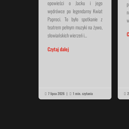
opowieści o Jacku i jego
p
wędrówce po legendarny Kwiat
n
Paproci. To było spotkanie z
w
teatrem pełnym muzyki na żywo,
C
słowiańskich wierzeń i...
Czytaj dalej
7 lipca 2026
|
1 min. czytania
2


