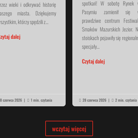
spotkań! W sobotę Rynek
rzez wieki i odkrywać historię
Pasymiu zamienił się 
aszego miasta. Dziękujemy
prawdziwe centrum Festiwa
szystkim, którzy spędzili z...
Smaków Mazurskich Jezior. 
zytaj dalej
stoiskach pojawiły się regional
specjały...
Czytaj dalej
8 czerwca 2026
|
1 min. czytania
28 czerwca 2026
|
2 min. czytania



wczytaj więcej