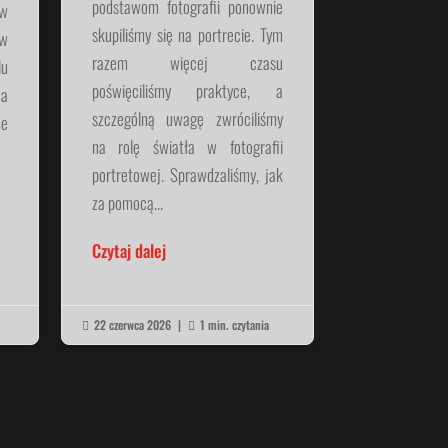
podstawom fotografii ponownie
 w
skupiliśmy się na portrecie. Tym
w
razem więcej czasu
lu
poświęciliśmy praktyce, a
Na
szczególną uwagę zwróciliśmy
ne
na rolę światła w fotografii
portretowej. Sprawdzaliśmy, jak
za pomocą...
Czytaj dalej
22 czerwca 2026
|
1 min. czytania

