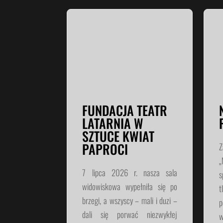
FUNDACJA TEATR
LATARNIA W
SZTUCE KWIAT
PAPROCI
Z
„
7 lipca 2026 r. nasza sala
s
widowiskowa wypełniła się po
t
brzegi, a wszyscy – mali i duzi –
p
dali się porwać niezwykłej
w