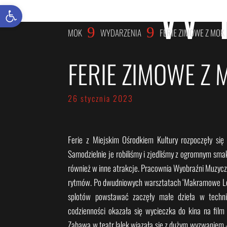
W
Otwórz pasek narzędzi
9
9
MOK
WYDARZENIA
FERIE ZIMOWE Z MOK
FERIE ZIMOWE Z
26 stycznia 2023
Ferie z Miejskim Ośrodkiem Kultury rozpoczęły si
Samodzielnie je robiliśmy i zjedliśmy z ogromnym sma
również w inne atrakcje. Pracownia Wyobraźni Muzyczn
rytmów. Po dwudniowych warsztatach ‘Makramowe Lo
splotów powstawać zaczęły małe dzieła w techn
codzienności okazała się wycieczka do kina na film 
Zabawa w teatr lalek wiązała się z dużym wyzwaniem –