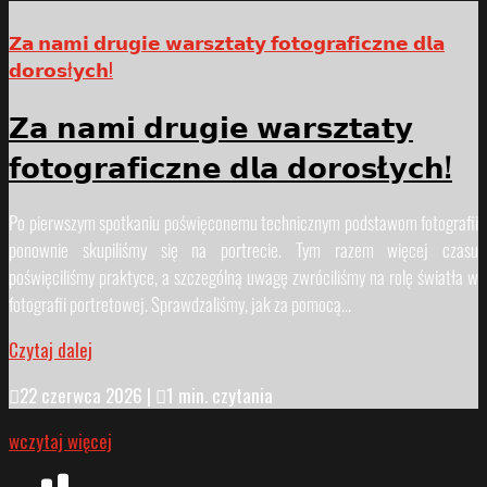
𝗭𝗮 𝗻𝗮𝗺𝗶 𝗱𝗿𝘂𝗴𝗶𝗲 𝘄𝗮𝗿𝘀𝘇𝘁𝗮𝘁𝘆 𝗳𝗼𝘁𝗼𝗴𝗿𝗮𝗳𝗶𝗰𝘇𝗻𝗲 𝗱𝗹𝗮
𝗱𝗼𝗿𝗼𝘀ł𝘆𝗰𝗵!
𝗭𝗮 𝗻𝗮𝗺𝗶 𝗱𝗿𝘂𝗴𝗶𝗲 𝘄𝗮𝗿𝘀𝘇𝘁𝗮𝘁𝘆
𝗳𝗼𝘁𝗼𝗴𝗿𝗮𝗳𝗶𝗰𝘇𝗻𝗲 𝗱𝗹𝗮 𝗱𝗼𝗿𝗼𝘀Ł𝘆𝗰𝗵!
Po pierwszym spotkaniu poświęconemu technicznym podstawom fotografii
ponownie skupiliśmy się na portrecie. Tym razem więcej czasu
poświęciliśmy praktyce, a szczególną uwagę zwróciliśmy na rolę światła w
fotografii portretowej. Sprawdzaliśmy, jak za pomocą...
Czytaj dalej

22 czerwca 2026
|

1 min. czytania
wczytaj więcej