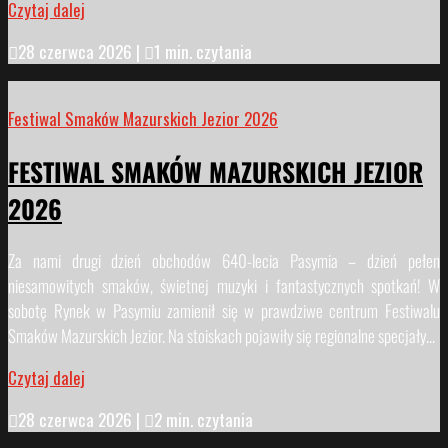
Czytaj dalej

28 czerwca 2026
|

1 min. czytania
Festiwal Smaków Mazurskich Jezior 2026
FESTIWAL SMAKÓW MAZURSKICH JEZIOR
2026
Za nami drugi dzień obchodów 640-lecia Pasymia – dzień pełen
niesamowitych smaków, świetnej muzyki i fantastycznych spotkań! W
sobotę Rynek w Pasymiu zamienił się w prawdziwe centrum Festiwalu
Smaków Mazurskich Jezior. Na stoiskach pojawiły się regionalne specjały...
Czytaj dalej

28 czerwca 2026
|

2 min. czytania