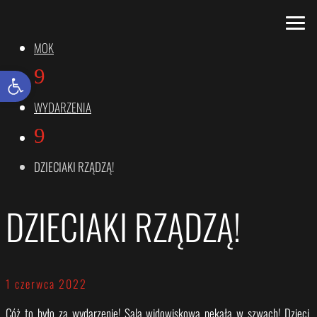
MOK
9
Otwórz pasek narzędzi
WYDARZENIA
9
DZIECIAKI RZĄDZĄ!
DZIECIAKI RZĄDZĄ!
1 czerwca 2022
Cóż to było za wydarzenie! Sala widowiskowa pękała w szwach! Dzieci,