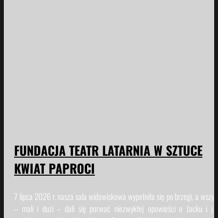
FUNDACJA TEATR LATARNIA W SZTUCE
KWIAT PAPROCI
7 lipca 2026 r. nasza sala widowiskowa wypełniła się po brzegi, a wszys
– mali i duzi – dali się porwać niezwykłej opowieści o Jacku i je