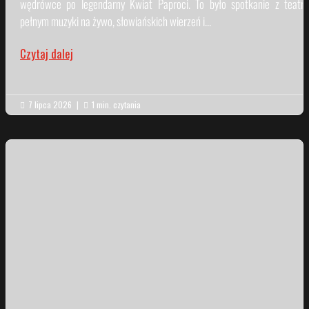
wędrówce po legendarny Kwiat Paproci. To było spotkanie z teatr
pełnym muzyki na żywo, słowiańskich wierzeń i...
Czytaj dalej
7 lipca 2026
|
1 min. czytania

