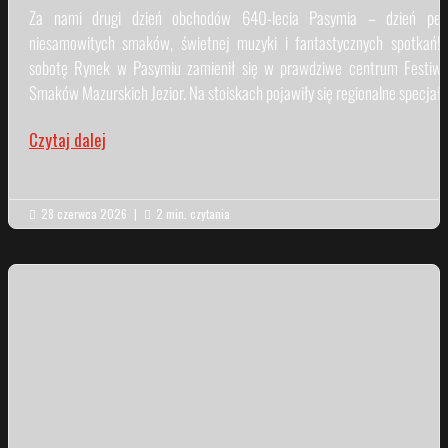
Za nami drugi dzień obchodów 640-lecia Pasymia – dzień peł
niesamowitych smaków, świetnej muzyki i fantastycznych spotkań!
sobotę Rynek w Pasymiu zamienił się w prawdziwe centrum Festiwa
Smaków Mazurskich Jezior. Na stoiskach pojawiły się regionalne specjały.
Czytaj dalej
28 czerwca 2026
|
2 min. czytania

