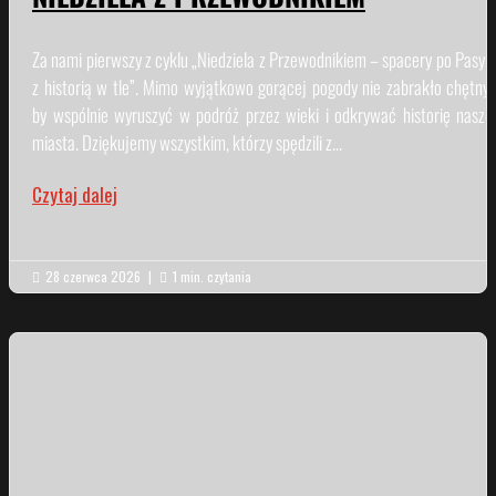
Za nami pierwszy z cyklu „Niedziela z Przewodnikiem – spacery po Pasym
z historią w tle”. Mimo wyjątkowo gorącej pogody nie zabrakło chętnyc
by wspólnie wyruszyć w podróż przez wieki i odkrywać historię nasze
miasta. Dziękujemy wszystkim, którzy spędzili z...
Czytaj dalej
28 czerwca 2026
|
1 min. czytania

