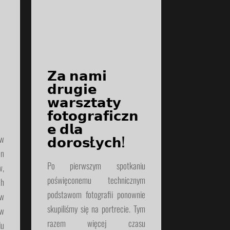
𝗭𝗮 𝗻𝗮𝗺𝗶
𝗱𝗿𝘂𝗴𝗶𝗲
𝘄𝗮𝗿𝘀𝘇𝘁𝗮𝘁𝘆
𝗳𝗼𝘁𝗼𝗴𝗿𝗮𝗳𝗶𝗰𝘇𝗻
𝗲 𝗱𝗹𝗮
𝗱𝗼𝗿𝗼𝘀Ł𝘆𝗰𝗵!
ów
en
Po pierwszym spotkaniu
,
poświęconemu technicznym
ch
podstawom fotografii ponownie
 w
skupiliśmy się na portrecie. Tym
w
razem więcej czasu
lu