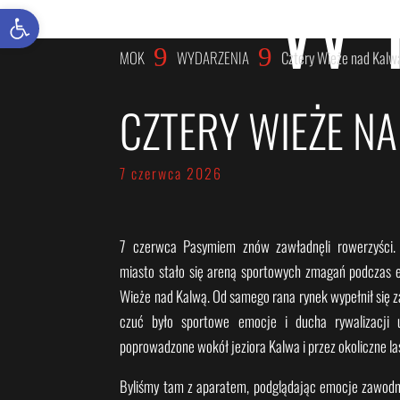
W
Otwórz pasek narzędzi
9
9
MOK
WYDARZENIA
Cztery Wieże nad Kalw
CZTERY WIEŻE NA
7 czerwca 2026
7 czerwca Pasymiem znów zawładnęli rowerzyści. 
miasto stało się areną sportowych zmagań podczas 
Wieże nad Kalwą. Od samego rana rynek wypełnił się z
czuć było sportowe emocje i ducha rywalizacji 
poprowadzone wokół jeziora Kalwa i przez okoliczne la
Byliśmy tam z aparatem, podglądając emocje zawodni