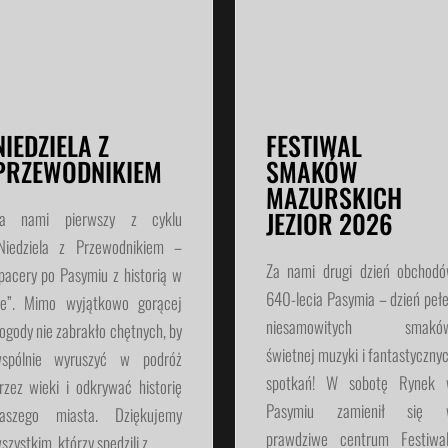
NIEDZIELA Z
FESTIWAL
PRZEWODNIKIEM
SMAKÓW
MAZURSKICH
JEZIOR 2026
a nami pierwszy z cyklu
Niedziela z Przewodnikiem –
Za nami drugi dzień obchod
pacery po Pasymiu z historią w
640-lecia Pasymia – dzień peł
le”. Mimo wyjątkowo gorącej
niesamowitych smaków
ogody nie zabrakło chętnych, by
świetnej muzyki i fantastyczny
spólnie wyruszyć w podróż
spotkań! W sobotę Rynek
rzez wieki i odkrywać historię
Pasymiu zamienił się 
aszego miasta. Dziękujemy
prawdziwe centrum Festiwa
szystkim, którzy spędzili z...