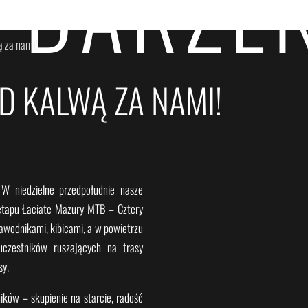
YDARZEN
ą za nami!
D KALWĄ ZA NAMI!
W niedzielne przedpołudnie nasze
etapu Łaciate Mazury MTB – Cztery
awodnikami, kibicami, a w powietrzu
uczestników ruszających na trasy
sy.
ków – skupienie na starcie, radość