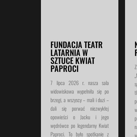
FUNDACJA TEATR
LATARNIA W
SZTUCE KWIAT
PAPROCI
Z
„
7 lipca 2026 r. nasza sala
s
widowiskowa wypełniła się po
t
brzegi, a wszyscy – mali i duzi –
p
dali się porwać niezwykłej
w
opowieści o Jacku i jego
p
wędrówce po legendarny Kwiat
n
Paproci. To było spotkanie z
w