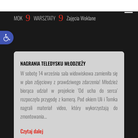
ZAJĘCIA WOKLANE
9
9
MOK
WARSZTATY
Zajęcia Woklane
Otwórz pasek narzędzi
NAGRANIA TELEDYSKU MŁODZIEŻY
W sobotę 14 września sala widowiskowa zamieniła się
w plan zdjęciowy z prawdziwego zdarzenia! Młodzież
biorąca udział w projekcie 'Od ucha do serca'
rozpoczęła przygodę z kamerą. Pod okiem Uli i Tomka
nagrali materiał video, który wykorzystają do
zmontowania...
Czytaj dalej