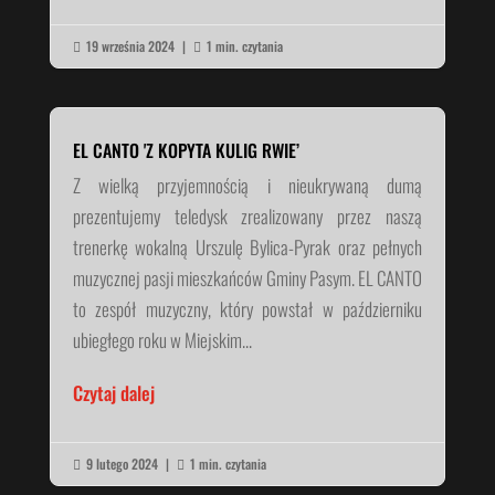
19 września 2024
|
1 min. czytania


EL CANTO 'Z KOPYTA KULIG RWIE’
Z wielką przyjemnością i nieukrywaną dumą
prezentujemy teledysk zrealizowany przez naszą
trenerkę wokalną Urszulę Bylica-Pyrak oraz pełnych
muzycznej pasji mieszkańców Gminy Pasym. EL CANTO
to zespół muzyczny, który powstał w październiku
ubiegłego roku w Miejskim...
Czytaj dalej
9 lutego 2024
|
1 min. czytania

