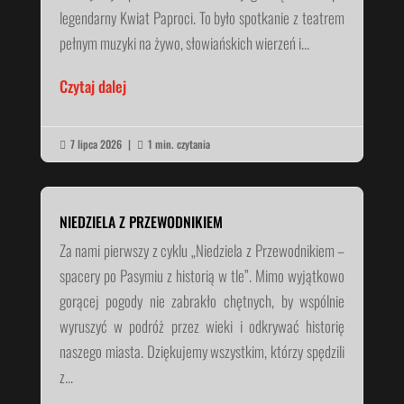
legendarny Kwiat Paproci. To było spotkanie z teatrem
pełnym muzyki na żywo, słowiańskich wierzeń i...
Czytaj dalej
7 lipca 2026
|
1 min. czytania


NIEDZIELA Z PRZEWODNIKIEM
Za nami pierwszy z cyklu „Niedziela z Przewodnikiem –
spacery po Pasymiu z historią w tle”. Mimo wyjątkowo
gorącej pogody nie zabrakło chętnych, by wspólnie
wyruszyć w podróż przez wieki i odkrywać historię
naszego miasta. Dziękujemy wszystkim, którzy spędzili
z...