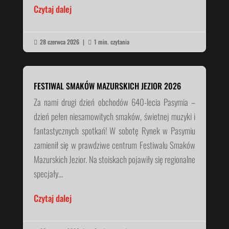
Czytaj dalej
28 czerwca 2026
|
1 min. czytania


FESTIWAL SMAKÓW MAZURSKICH JEZIOR 2026
Za nami drugi dzień obchodów 640-lecia Pasymia –
dzień pełen niesamowitych smaków, świetnej muzyki i
fantastycznych spotkań! W sobotę Rynek w Pasymiu
zamienił się w prawdziwe centrum Festiwalu Smaków
Mazurskich Jezior. Na stoiskach pojawiły się regionalne
specjały...
Czytaj dalej