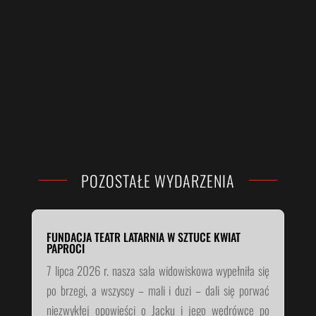
POZOSTAŁE WYDARZENIA
FUNDACJA TEATR LATARNIA W SZTUCE KWIAT
PAPROCI
7 lipca 2026 r. nasza sala widowiskowa wypełniła się
po brzegi, a wszyscy – mali i duzi – dali się porwać
niezwykłej opowieści o Jacku i jego wędrówce po