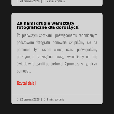
28 czerwca 2026
|
2 min. czytania


𝗭𝗮 𝗻𝗮𝗺𝗶 𝗱𝗿𝘂𝗴𝗶𝗲 𝘄𝗮𝗿𝘀𝘇𝘁𝗮𝘁𝘆
𝗳𝗼𝘁𝗼𝗴𝗿𝗮𝗳𝗶𝗰𝘇𝗻𝗲 𝗱𝗹𝗮 𝗱𝗼𝗿𝗼𝘀Ł𝘆𝗰𝗵!
Po pierwszym spotkaniu poświęconemu technicznym
podstawom fotografii ponownie skupiliśmy się na
portrecie. Tym razem więcej czasu poświęciliśmy
praktyce, a szczególną uwagę zwróciliśmy na rolę
światła w fotografii portretowej. Sprawdzaliśmy, jak za
pomocą...
Czytaj dalej
22 czerwca 2026
|
1 min. czytania

