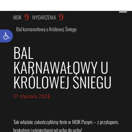
WYDARZENIA
9
9
MOK
WYDARZENIA
Bal karnawałowy u Królowej Śniegu
Otwórz pasek narzędzi
BAL
KARNAWAŁOWY U
KRÓLOWEJ ŚNIEGU
31 stycznia 2026
Tak właśnie zakończyliśmy ferie w MOK Pasym – z przytupem,
brokatem i uśmiechami od ucha do ucha!