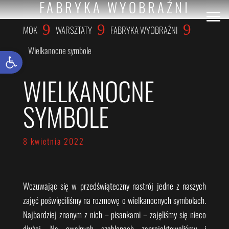
FABRYKA WYOBRAŹNI
9
9
9
MOK
WARSZTATY
FABRYKA WYOBRAŹNI
Wielkanocne symbole
Otwórz pasek narzędzi
WIELKANOCNE
SYMBOLE
8 kwietnia 2022
Wczuwając się w przedświąteczny nastrój jedne z naszych
zajęć poświęciliśmy na rozmowę o wielkanocnych symbolach.
Najbardziej znanym z nich – pisankami – zajęliśmy się nieco
dłużej. Na owalnych szablonach zaprojektowaliśmy i