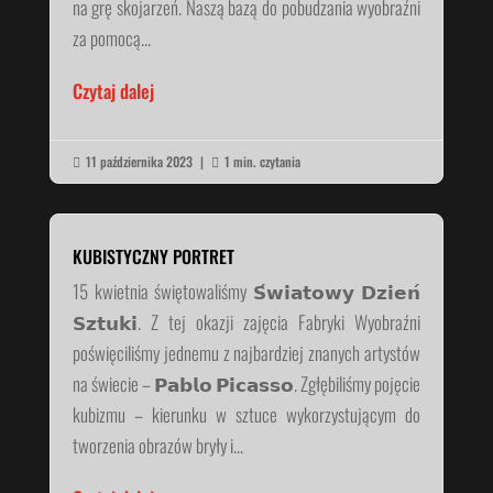
na grę skojarzeń. Naszą bazą do pobudzania wyobraźni
za pomocą...
Czytaj dalej
11 października 2023
|
1 min. czytania


KUBISTYCZNY PORTRET
15 kwietnia świętowaliśmy 𝗦́𝘄𝗶𝗮𝘁𝗼𝘄𝘆 𝗗𝘇𝗶𝗲𝗻́
𝗦𝘇𝘁𝘂𝗸𝗶. Z tej okazji zajęcia Fabryki Wyobraźni
poświęciliśmy jednemu z najbardziej znanych artystów
na świecie – 𝗣𝗮𝗯𝗹𝗼 𝗣𝗶𝗰𝗮𝘀𝘀𝗼. Zgłębiliśmy pojęcie
kubizmu – kierunku w sztuce wykorzystującym do
tworzenia obrazów bryły i...