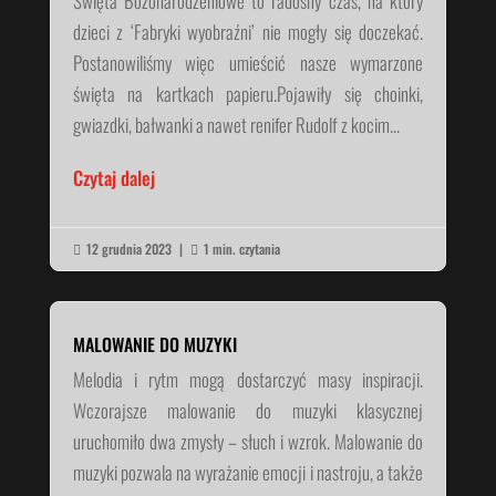
Święta Bożonarodzeniowe to radosny czas, na który
dzieci z ‘Fabryki wyobraźni’ nie mogły się doczekać.
Postanowiliśmy więc umieścić nasze wymarzone
święta na kartkach papieru.Pojawiły się choinki,
gwiazdki, bałwanki a nawet renifer Rudolf z kocim...
Czytaj dalej
12 grudnia 2023
|
1 min. czytania


MALOWANIE DO MUZYKI
Melodia i rytm mogą dostarczyć masy inspiracji.
Wczorajsze malowanie do muzyki klasycznej
uruchomiło dwa zmysły – słuch i wzrok. Malowanie do
muzyki pozwala na wyrażanie emocji i nastroju, a także