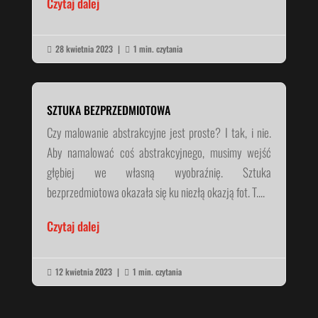
Czytaj dalej
28 kwietnia 2023
|
1 min. czytania


SZTUKA BEZPRZEDMIOTOWA
Czy malowanie abstrakcyjne jest proste? I tak, i nie.
Aby namalować coś abstrakcyjnego, musimy wejść
głębiej we własną wyobraźnię. Sztuka
bezprzedmiotowa okazała się ku niezłą okazją fot. T....
Czytaj dalej
12 kwietnia 2023
|
1 min. czytania

