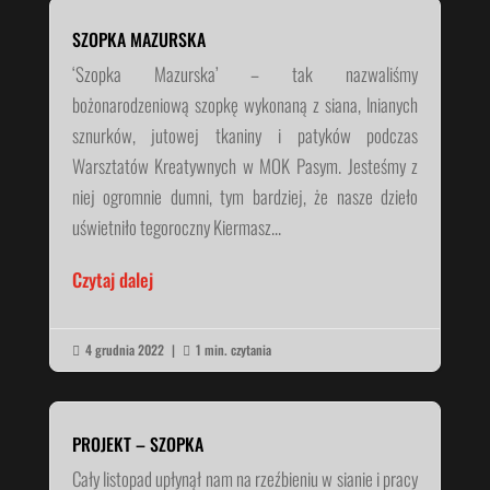
SZOPKA MAZURSKA
‘Szopka Mazurska’ – tak nazwaliśmy
bożonarodzeniową szopkę wykonaną z siana, lnianych
sznurków, jutowej tkaniny i patyków podczas
Warsztatów Kreatywnych w MOK Pasym. Jesteśmy z
niej ogromnie dumni, tym bardziej, że nasze dzieło
uświetniło tegoroczny Kiermasz...
Czytaj dalej
4 grudnia 2022
|
1 min. czytania


PROJEKT – SZOPKA
Cały listopad upłynął nam na rzeźbieniu w sianie i pracy