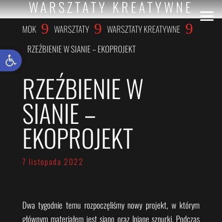
WARSZTATY KREATYWNE
9
9
9
MOK
WARSZTATY
WARSZTATY KREATYWNE
RZEŹBIENIE W SIANIE – EKOPROJEKT
Otwórz pasek narzędzi
RZEŹBIENIE W
SIANIE –
EKOPROJEKT
7 listopada 2022
Dwa tygodnie temu rozpoczęliśmy nowy projekt, w którym
głównym materiałem jest siano oraz lniane sznurki. Podczas