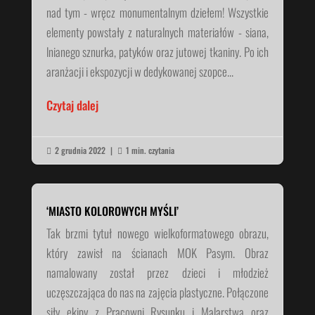
nad tym - wręcz monumentalnym dziełem! Wszystkie
elementy powstały z naturalnych materiałów - siana,
lnianego sznurka, patyków oraz jutowej tkaniny. Po ich
aranżacji i ekspozycji w dedykowanej szopce...
Czytaj dalej
2 grudnia 2022
|
1 min. czytania


‘MIASTO KOLOROWYCH MYŚLI’
Tak brzmi tytuł nowego wielkoformatowego obrazu,
który zawisł na ścianach MOK Pasym. Obraz
namalowany został przez dzieci i młodzież
uczęszczająca do nas na zajęcia plastyczne. Połączone
siły ekipy z Pracowni Rysunku i Malarstwa oraz