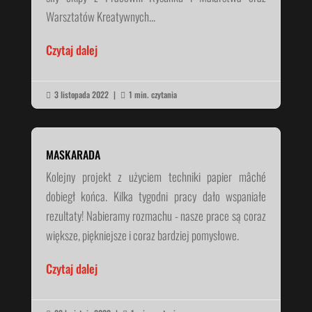
Warsztatów Kreatywnych...
Czytaj dalej
3 listopada 2022
|
1 min. czytania


MASKARADA
Kolejny projekt z użyciem techniki papier mâché
dobiegł końca. Kilka tygodni pracy dało wspaniałe
rezultaty! Nabieramy rozmachu - nasze prace są coraz
większe, piękniejsze i coraz bardziej pomysłowe.
Czytaj dalej