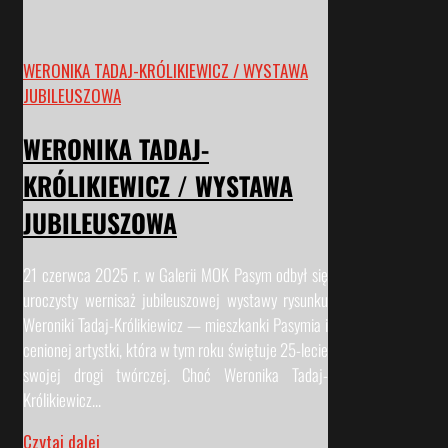
WERONIKA TADAJ-KRÓLIKIEWICZ / WYSTAWA
JUBILEUSZOWA
WERONIKA TADAJ-
KRÓLIKIEWICZ / WYSTAWA
JUBILEUSZOWA
21 czerwca 2025 r. w Galerii MOK Pasym odbył się
uroczysty wernisaż jubileuszowej wystawy rysunku
Weroniki Tadaj-Królikiewicz — mieszkanki Pasymia i
cenionej artystki, która w tym roku świętuje 25-lecie
swojej drogi twórczej. Choć Weronika Tadaj-
Królikiewicz...
Czytaj dalej