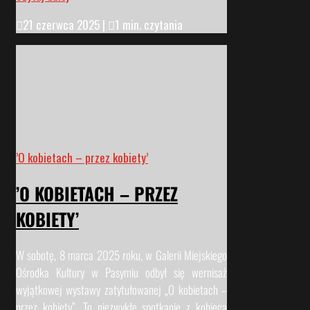

21 czerwca 2025
|

1 min. czytania
’O kobietach – przez kobiety’
’O KOBIETACH – PRZEZ
KOBIETY’
W sobotę, 8 marca 2025 roku, w Galerii Miejskiego
Ośrodka Kultury w Pasymiu odbył się wernisaż
wyjątkowej wystawy zatytułowanej „O kobietach –
przez kobiety”. To niezwykłe spotkanie z kobiecą