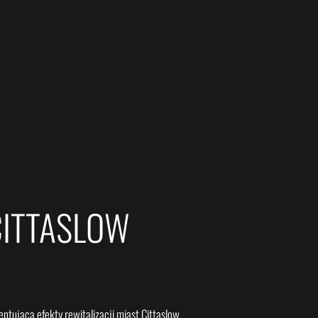
CITTASLOW
tującą efekty rewitalizacji miast Cittaslow..