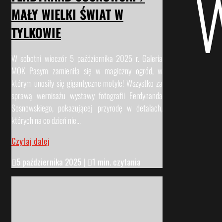
MAŁY WIELKI ŚWIAT W
TYLKOWIE
W sobotni wieczór 5 października 2025 r. Galeria
MOK Pasym zamieniła się w magiczny ogród, w
którym unosiły się gigantyczne motyle! Wszystko za
sprawą wernisażu wystawy fotografii Ferdynanda
Sosnowskiego, pokazującej przyrodę w detalach,
których na co dzień nie...
Czytaj dalej

5 października 2025
|

1 min. czytania