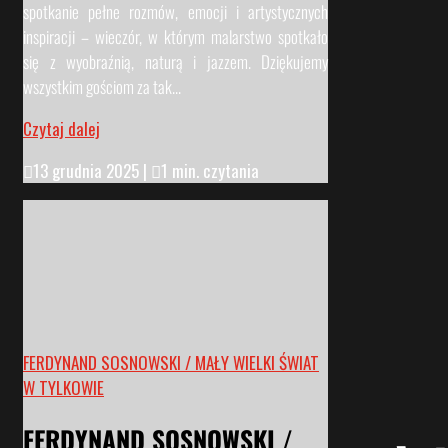
spotkanie pełne rozmów, emocji i artystycznych
inspiracji – wieczór, w którym malarstwo spotkało
się z wyobraźnią, naturą i jazzem. Dziękujemy
wszystkim gościom za tak...
Czytaj dalej

13 grudnia 2025
|

1 min. czytania
FERDYNAND SOSNOWSKI / MAŁY WIELKI ŚWIAT
W TYLKOWIE
FERDYNAND SOSNOWSKI /