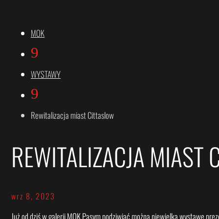
MOK
9
WYSTAWY
9
Rewitalizacja miast Cittaslow
REWITALIZACJA MIAST 
wrz 8, 2023
Już od dziś w galerii MOK Pasym podziwiać można niewielką wystawę prezen