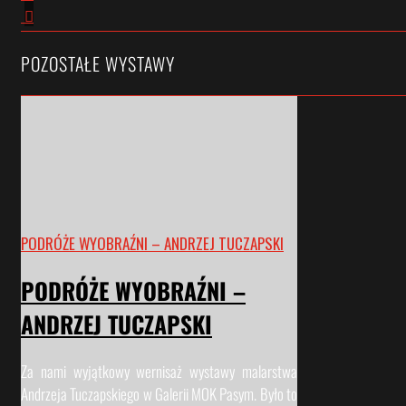
POZOSTAŁE WYSTAWY
PODRÓŻE WYOBRAŹNI – ANDRZEJ TUCZAPSKI
PODRÓŻE WYOBRAŹNI –
ANDRZEJ TUCZAPSKI
Za nami wyjątkowy wernisaż wystawy malarstwa
Andrzeja Tuczapskiego w Galerii MOK Pasym. Było to