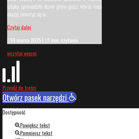
sztuką zgromadziło liczne grono gości, którzy mieli
okazję zanurzyć się w...
Czytaj dalej

10 marca 2025
|

1 min. czytania
wczytaj więcej
Przejdź do treści
Otwórz pasek narzędzi
Dostępność
Powiększ tekst
Pomniejsz tekst