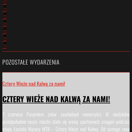
POZOSTAŁE WYDARZENIA
Cztery Wieże nad Kalwą za nami!
CZTERY WIEŻE NAD KALWĄ ZA NAMI!
7 czerwca Pasymiem znów zawładnęli rowerzyści. W niedzielne
przedpołudnie nasze miasto stało się areną sportowych zmagań podczas
etapu Łaciate Mazury MTB – Cztery Wieże nad Kalwą. Od samego rana