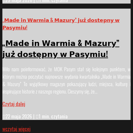
„𝗠𝗮𝗱𝗲 𝗶𝗻 𝗪𝗮𝗿𝗺𝗶𝗮 & 𝗠𝗮𝘇𝘂𝗿𝘆” 𝗷𝘂𝘇̇ 𝗱𝗼𝘀𝘁𝗲̨𝗽𝗻𝘆 𝘄
𝗣𝗮𝘀𝘆𝗺𝗶𝘂!
„𝗠𝗮𝗱𝗲 𝗶𝗻 𝗪𝗮𝗿𝗺𝗶𝗮 & 𝗠𝗮𝘇𝘂𝗿𝘆”
𝗷𝘂𝘇̇ 𝗱𝗼𝘀𝘁𝗲̨𝗽𝗻𝘆 𝘄 𝗣𝗮𝘀𝘆𝗺𝗶𝘂!
Miło nam poinformować, że MOK Pasym stał się kolejnym punktem, w
którym można poczytać najnowsze wydania kwartalnika „Made in Warmia
& Mazury” To wyjątkowy magazyn pokazujący ludzi, miejsca, kulturę i
inspirujące historie z naszego regionu. Cieszymy się, że...
Czytaj dalej

22 maja 2026
|

1 min. czytania
wczytaj więcej