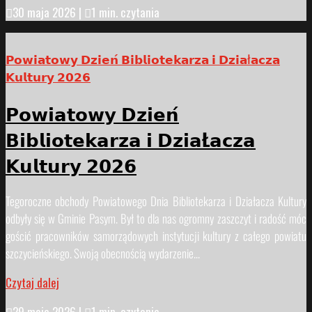

30 maja 2026
|

1 min. czytania
𝗣𝗼𝘄𝗶𝗮𝘁𝗼𝘄𝘆 𝗗𝘇𝗶𝗲𝗻́ 𝗕𝗶𝗯𝗹𝗶𝗼𝘁𝗲𝗸𝗮𝗿𝘇𝗮 𝗶 𝗗𝘇𝗶𝗮ł𝗮𝗰𝘇𝗮
𝗞𝘂𝗹𝘁𝘂𝗿𝘆 𝟮𝟬𝟮𝟲
𝗣𝗼𝘄𝗶𝗮𝘁𝗼𝘄𝘆 𝗗𝘇𝗶𝗲𝗻́
𝗕𝗶𝗯𝗹𝗶𝗼𝘁𝗲𝗸𝗮𝗿𝘇𝗮 𝗶 𝗗𝘇𝗶𝗮Ł𝗮𝗰𝘇𝗮
𝗞𝘂𝗹𝘁𝘂𝗿𝘆 𝟮𝟬𝟮𝟲
Tegoroczne obchody Powiatowego Dnia Bibliotekarza i Działacza Kultury
odbyły się w Gminie Pasym. Był to dla nas ogromny zaszczyt i radość móc
gościć pracowników samorządowych instytucji kultury z całego powiatu
szczycieńskiego. Swoją obecnością wydarzenie...
Czytaj dalej

29 maja 2026
|

1 min. czytania