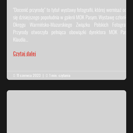
"Docenić przyrodę" to tytuł wystawy fotografii, której wernisaż odbył
się dzisiejszego popołudnia w galerii MOK Pasym. Wystawę członków
Okręgu Warmińsko-Mazurskiego Związku Polskich Fotografów
Przyrody otworzyła pełniąca obowiązki dyrektora MOK Pasym
Klaudia...
Czytaj dalej
11 czerwca 2023
|
1 min. czytania

