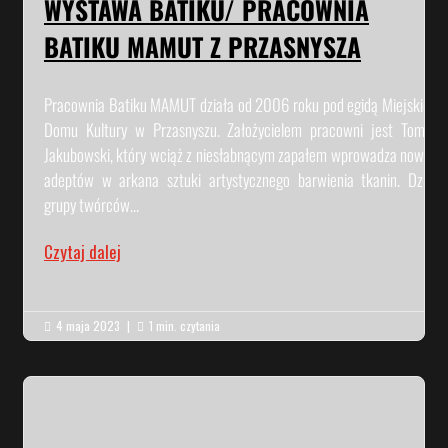
WYSTAWA BATIKU/ PRACOWNIA
BATIKU MAMUT Z PRZASNYSZA
Pracownia Batiku MAMUT działa od 2006 roku pod egidą Miejskiego
Domu Kultury w Przasnyszu. Założycielem pracowni jest Tomasz
Jakubowski, który wciąż z niesłabnącym zapałem wprowadza nowych
adeptów w arkana sztuki artystycznego barwienia tkanin. Dzieła
grupy twórców...
Czytaj dalej
4 maja 2023
|
1 min. czytania

