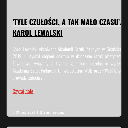
’TYLE CZUŁOŚCI, A TAK MAŁO CZASU’/
KAROL LEWALSKI
Karol Lewalski Absolwent Akademii Sztuk Pięknych w Gdańsku. W
2019 r. uzyskał stopień doktora w dziedzinie sztuk plastycznych.
Zawodowo związany z trzema gdańskimi uczelniami wyższymi:
Akademią Sztuk Pięknych, Uniwersytetem WSB oraz PJWSTK, gdzie
prowadzi zajęcia z...
Czytaj dalej
13 lipca 2023
|
2 min. czytania

