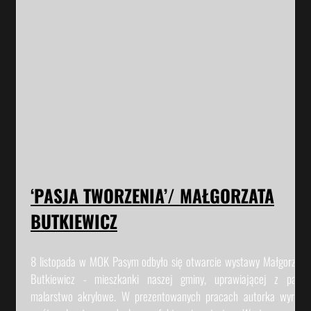
‘PASJA TWORZENIA’/ MAŁGORZATA
BUTKIEWICZ
8 listopada w MOK Pasym odbyło się otwarcie wystawy Małgorzaty
Butkiewicz - mieszkanki naszej gminy, uprawiającej z pasją
malarstwo akrylowe. W prezentowanych pracach autorka wyraża