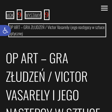
9
9
MOK
WYSTAWY
Otwórz pasek narzędzi
OP ART – GRA ZŁUDZEŃ / Victor Vasarely i jego następcy w sztuce
optycznej
OP ART – GRA
ZŁUDZEŃ / VICTOR
VASARELY I JEGO