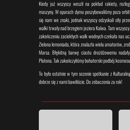
Kiedy już wszyscy weszli na pokład rakiety, rozległ
maszyny. W oparach dymu poszybowaliśmy poza orbitę
się nam we znaki, jednak wszyscy odzyskali siły prz
walki trwały nad brzegiem jeziora Kalwa. Tam wszyscy p
zakończeniu zaciekłych walk wodnych czekała nas uc
Zielona lemoniada, która znalazła wielu amatorów, zrob
Marsa. Błękitną barwę ciastu drożdżowemu nadały 
Plutona. Tak zakończyliśmy bohaterski podbój kosmosu
To było ostatnie w tym sezonie spotkanie z Kulturaln
dobrze się z nami bawiliście. Do zobaczenia za rok!