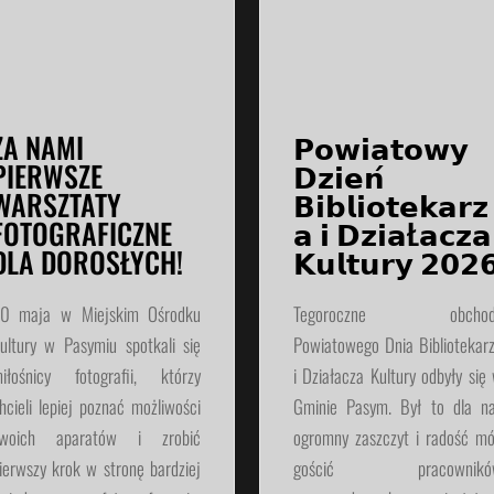
ZA NAMI
𝗣𝗼𝘄𝗶𝗮𝘁𝗼𝘄𝘆
PIERWSZE
𝗗𝘇𝗶𝗲𝗻́
WARSZTATY
𝗕𝗶𝗯𝗹𝗶𝗼𝘁𝗲𝗸𝗮𝗿𝘇
FOTOGRAFICZNE
𝗮 𝗶 𝗗𝘇𝗶𝗮Ł𝗮𝗰𝘇𝗮
DLA DOROSŁYCH!
𝗞𝘂𝗹𝘁𝘂𝗿𝘆 𝟮𝟬𝟮
0 maja w Miejskim Ośrodku
Tegoroczne obchod
ultury w Pasymiu spotkali się
Powiatowego Dnia Bibliotekar
iłośnicy fotografii, którzy
i Działacza Kultury odbyły się
hcieli lepiej poznać możliwości
Gminie Pasym. Był to dla n
woich aparatów i zrobić
ogromny zaszczyt i radość m
ierwszy krok w stronę bardziej
gościć pracownikó