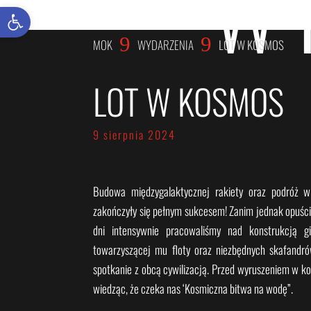
W
Otwórz pasek narzędzi
9
9
MOK
WYDARZENIA
LOT W KOSMOS
LOT W KOSMOS
9 sierpnia 2024
Budowa międzygalaktycznej rakiety oraz podróż 
zakończyły się pełnym sukcesem! Zanim jednak opuści
dni intensywnie pracowaliśmy nad konstrukcją g
towarzyszącej mu floty oraz niezbędnych skafandr
spotkanie z obcą cywilizacją. Przed wyruszeniem w ko
wiedząc, że czeka nas ‘Kosmiczna bitwa na wodę”.