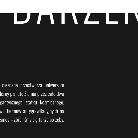
YDARZEN
w nieznane przestworza uniwersum
liśmy planetę Ziemia przez całe dwa
igantycznego statku kosmicznego,
ów i hełmów antygrawitacyjnych na
smos – zbroiliśmy się także po zęby,