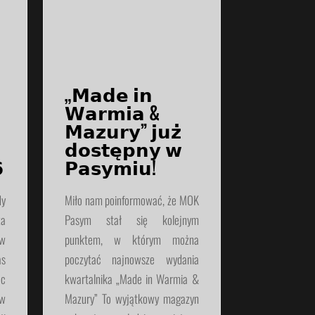
„𝗠𝗮𝗱𝗲 𝗶𝗻
𝗪𝗮𝗿𝗺𝗶𝗮 &
𝗠𝗮𝘇𝘂𝗿𝘆” 𝗷𝘂𝘇̇
𝗱𝗼𝘀𝘁𝗲̨𝗽𝗻𝘆 𝘄

𝗣𝗮𝘀𝘆𝗺𝗶𝘂!
y
Miło nam poinformować, że MOK
za
Pasym stał się kolejnym
 w
punktem, w którym można
as
poczytać najnowsze wydania
óc
kwartalnika „Made in Warmia &
w
Mazury” To wyjątkowy magazyn