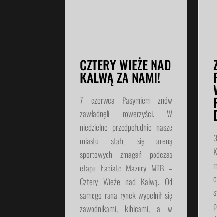
CZTERY WIEŻE NAD
KALWĄ ZA NAMI!
7 czerwca Pasymiem znów
zawładnęli rowerzyści. W
niedzielne przedpołudnie nasze
3
miasto stało się areną
K
sportowych zmagań podczas
m
etapu Łaciate Mazury MTB –
c
Cztery Wieże nad Kalwą. Od
s
samego rana rynek wypełnił się
p
zawodnikami, kibicami, a w