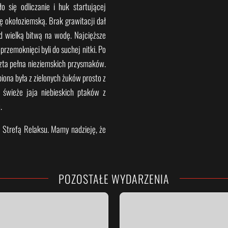
o się odliczanie i huk startującej
 okołoziemską. Brak grawitacji dał
ed wielką bitwą na wodę. Najcięższe
rzemoknięci byli do suchej nitki. Po
zta pełna nieziemskich przysmaków.
iona była z zielonych żuków prosto z
świeże jaja niebieskich ptaków z
.
ą Strefą Relaksu. Mamy nadzieję, że
POZOSTAŁE WYDARZENIA