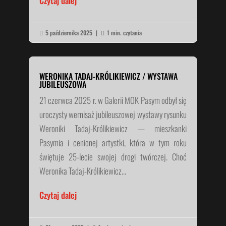
Czytaj dalej
5 października 2025
|
1 min. czytania


WERONIKA TADAJ-KRÓLIKIEWICZ / WYSTAWA
JUBILEUSZOWA
21 czerwca 2025 r. w Galerii MOK Pasym odbył się
uroczysty wernisaż jubileuszowej wystawy rysunku
Weroniki Tadaj-Królikiewicz — mieszkanki
Pasymia i cenionej artystki, która w tym roku
świętuje 25-lecie swojej drogi twórczej. Choć
Weronika Tadaj-Królikiewicz...
Czytaj dalej