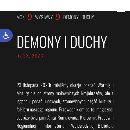
WYSTAWY
9
9
MOK
WYSTAWY
DEMONY I DUCHY
Otwórz pasek narzędzi
DEMONY I DUCHY
lis 23, 2023
23 listopada 2023r mieliśmy okazję poznać Warmię i
Mazury nie od strony malowniczych krajobrazów, ale z
legend i podań ludowych, stanowiących część kultury i
folkloru naszego regionu. Przewodnikiem po tej magicznej
podróży była pani Anita Romulewicz, Kierownik Pracowni
Regionalnej i Informatorium Wojewódzkiej Biblioteki