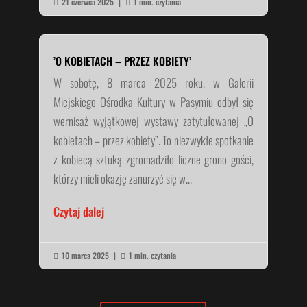
21 czerwca 2025
|
1 min. czytania


’O KOBIETACH – PRZEZ KOBIETY’
W sobotę, 8 marca 2025 roku, w Galerii
Miejskiego Ośrodka Kultury w Pasymiu odbył się
wernisaż wyjątkowej wystawy zatytułowanej „O
kobietach – przez kobiety”. To niezwykłe spotkanie
z kobiecą sztuką zgromadziło liczne grono gości,
którzy mieli okazję zanurzyć się w...
Czytaj dalej
10 marca 2025
|
1 min. czytania

