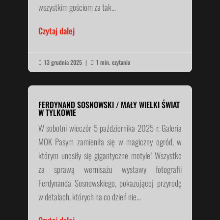
wszystkim gościom za tak...
Czytaj dalej
13 grudnia 2025
|
1 min. czytania


FERDYNAND SOSNOWSKI / MAŁY WIELKI ŚWIAT
W TYLKOWIE
W sobotni wieczór 5 października 2025 r. Galeria
MOK Pasym zamieniła się w magiczny ogród, w
którym unosiły się gigantyczne motyle! Wszystko
za sprawą wernisażu wystawy fotografii
Ferdynanda Sosnowskiego, pokazującej przyrodę
w detalach, których na co dzień nie...