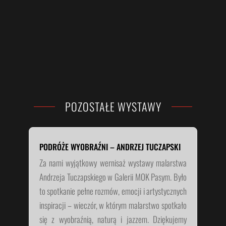
POZOSTAŁE WYSTAWY
PODRÓŻE WYOBRAŹNI – ANDRZEJ TUCZAPSKI
Za nami wyjątkowy wernisaż wystawy malarstwa
Andrzeja Tuczapskiego w Galerii MOK Pasym. Było
to spotkanie pełne rozmów, emocji i artystycznych
inspiracji – wieczór, w którym malarstwo spotkało
się z wyobraźnią, naturą i jazzem. Dziękujemy