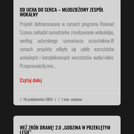
OD UCHA DO SERCA – MŁODZIEŻOWY ZESPÓŁ
WOKALNY
Projekt dofinansowany w ramach programu Równać
Szanse zakładał samodzielne zrealizowanie wideoklipu,
według autorskiego scenariusza uczestników.W
ramach projektu odbyły się cykle warsztatów
wokalnych i kompleksowych warsztatów audio/video.
Przeprowadziły one...
Czytaj dalej
18 października 2024
|
1 min. czytania


WEŹ ZRÓB DRAMĘ! 2.0 „GODZINA W PRZEKLĘTYM
LESIE”