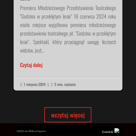
Premiera Młodzieżowego Przedstawienia Teatralnego
"Godzina w przeklętym lesie" 18 czerwca 2024 roku
miała miejsce wyjątkowa premiera młodzieżowego
przedstawienia teatralnego pt. "Godzina w przeklętym
lesie". Spektakl, który przyciągnął uwagę licznych
widzów, jest...
Czytaj dalej
1 sierpnia 2024
|
2 min. czytania


wczytaj więcej
©2025 by MOK w Pasymiu
Created by