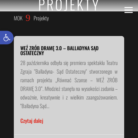
PROJEKTY
9
MOK
Projekty
Otwórz pasek narzędzi
WEŹ ZRÓB DRAMĘ 3.0 – BALLADYNA SĄD
OSTATECZNY
28 października odbyła się premiera spektaklu Teatru
Zgraja "Balladyna- Sąd Ostateczny" stworzonego w
ramach projektu „Równać Szanse – WEŹ ZRÓB
DRAMĘ 3.0”. Młodzież stanęła na wysokości zadania –
odważnie, kreatywnie i z wielkim zaangażowaniem.
"Balladyna Sąd...
Czytaj dalej